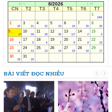
8/2026
<<
<
>
>>
CN
T2
T3
T4
T5
T6
T7
1
19/6
2
3
4
5
6
7
8
20
21
22
23
24
25
26
9
10
11
12
13
14
15
27
28
29
30
1/7
2
3
16
17
18
19
20
21
22
4
5
6
7
8
9
10
23
24
25
26
27
28
29
11
12
13
14
15
16
17
30
31
18
19
BÀI VIẾT ĐỌC NHIỀU