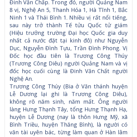
Đinh Văn Chấp. Trong đó, người Quảng Nam
8 vị, Nghệ An 5, Thanh Hóa 1, Hà Tĩnh 1, Bắc
Ninh 1 và Thái Bình 1. Nhiều vị rất nổi tiếng,
sau này trở thành Tế tửu Quốc tử giám
(Hiệu trưởng trường Đại học Quốc gia duy
nhất cả nước đặt tại kinh đô) như Nguyễn
Dục, Nguyễn Đình Tựu, Trần Đình Phong. Vị
Đốc học đầu tiên là Trương Công Thúy
(Trương Công Diêu) người Quảng Nam và vị
đốc học cuối cùng là Đinh Văn Chất người
Nghệ An.
Trương Công Thúy (Bia ở Văn thánh huyện
Lễ Dương lại ghi là Trương Công Diêu),
không rõ năm sinh, năm mất. Ông người
làng Hưng Thạnh Tây, tổng Hưng Thạnh Hạ,
huyện Lễ Dương (nay là thôn Hưng Mỹ, xã
Bình Triều, huyện Thăng Bình), là người có
văn tài uyên bác, từng làm quan ở Hàn lâm