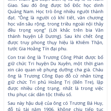
Giao. Sau đó ông được bổ Đốc học dinh
Quảng Nam. Học trò ông nhiều người thành
đạt. “Ông là người có khí tiết, văn chương
học vấn sâu rộng, trong triều ngoài nội thảy
đều trọng vọng” (Lời khắc trên bia Văn
thánh huyện Lễ Dương). Sau khi chết ông
được truy phong thụy hiệu là Khiêm Thận,
tước Gia Hoằng Tín đại phu.
Con trai ông là Trương Công Phát được bổ
giữ chức Tri huyện Du Xuyên, một thời gian
xin cáo quan về phụng dưỡng cha già. Cháu
ông là Trương Công Đạo đỗ cử nhân từng
giữ chức Tri phủ Hoằng Trị (Bến Tre), lập
được nhiều công trạng, nhất là trong việc
thu phục các dân tộc thiểu số.
Sau này hậu duệ của ông có Trương Bá Huy,
đỗ tú tài năm 1906, không chịu tiếp tục