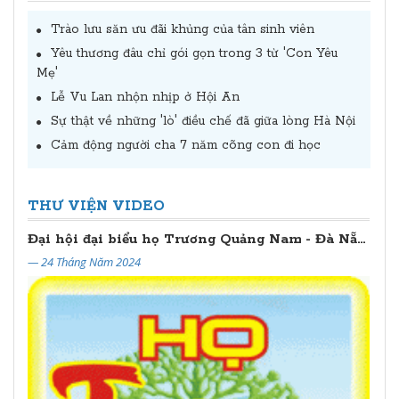
Trào lưu săn ưu đãi khủng của tân sinh viên
Yêu thương đâu chỉ gói gọn trong 3 từ 'Con Yêu
Mẹ'
Lễ Vu Lan nhộn nhịp ở Hội An
Sự thật về những 'lò' điều chế đã giữa lòng Hà Nội
Cảm động người cha 7 năm cõng con đi học
THƯ VIỆN VIDEO
Đại hội đại biểu họ Trương Quảng Nam - Đà Nẵng lần thứ II (2024 - 2029)
— 24 Tháng Năm 2024
— 20