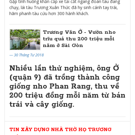
Gặp tình huống khẩn cấp xe tải cắt ngang đoàn tàu đang
chạy, lái tàu Trương Xuân Thức đã hy sinh cánh tay trái,
hãm phanh tàu cứu hơn 300 hành khách.
Trương Văn Ở - Vườn nho
trĩu quả thu 200 triệu mỗi
năm ở Sài Gòn
— 30 Tháng Tư 2018
Nhiều lần thử nghiệm, ông Ở
(quận 9) đã trồng thành công
giống nho Phan Rang, thu về
200 triệu đồng mỗi năm từ bán
trái và cây giống.
TIN XÂY DỰNG NHÀ THỜ HỌ TRƯƠNG