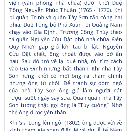
viện (văn phòng nhà chúa) dưới thời Duệ
Tông Nguyễn Phúc Thuần (1765 - 1776). Khi
bị quân Trịnh và quân Tây Sơn tấn công hai
phía, Duệ Tông bỏ Phú Xuân rồi Quảng Nam
chạy vào Gia Định, Trương Công Thúy theo
tả quân Nguyễn Cửu Dật phò nhà chúa. Đến
Quy Nhơn gặp gió lớn tàu bị lật, Nguyễn
Cửu Dật chết, ông thoát được vào bờ ẩn
náu. Sau đó trở về lại quê nhà, rồi tìm cách
vào Gia Định nhưng bất thành. Khi nhà Tây
Sơn hưng khởi có mời ông ra tham chính
nhưng ông từ chối. Để tránh sự dòm ngó
của nhà Tây Sơn ông giả làm người nát
rượu, suốt ngày say sưa. Quan quân nhà Tây
Sơn tưởng thật gọi ông là “Túy cuồng”. Nhờ
thế ông được yên thân.
Khi Gia Long lên ngôi (1802), ông được vời về
kinh tham gia soạn điển lệ và dự lễ tế Nam