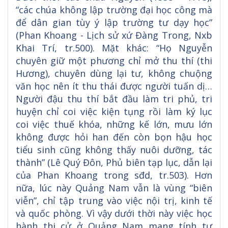
“các chúa không lập trường đại học công mà
để dân gian tùy ý lập trường tư dạy học”
(Phan Khoang - Lịch sử xứ Đàng Trong, Nxb
Khai Trí, tr.500). Mặt khác: “Họ Nguyễn
chuyên giữ một phương chỉ mở thu thí (thi
Hương), chuyên dùng lại tư, không chuộng
văn học nên ít thu thái được người tuấn dị…
Người đậu thu thí bắt đầu làm tri phủ, tri
huyện chỉ coi việc kiện tụng rồi làm ký lục
coi việc thuế khóa, những kế lớn, mưu lớn
không được hỏi han đến còn bọn hậu học
tiểu sinh cũng không thấy nuôi dưỡng, tác
thành” (Lê Quý Đôn, Phủ biên tạp lục, dẫn lại
của Phan Khoang trong sđd, tr.503). Hơn
nữa, lúc này Quảng Nam vẫn là vùng “biên
viễn”, chỉ tập trung vào việc nội trị, kinh tế
và quốc phòng. Vì vậy dưới thời này việc học
hành thi cử ở Quảng Nam mang tính tự