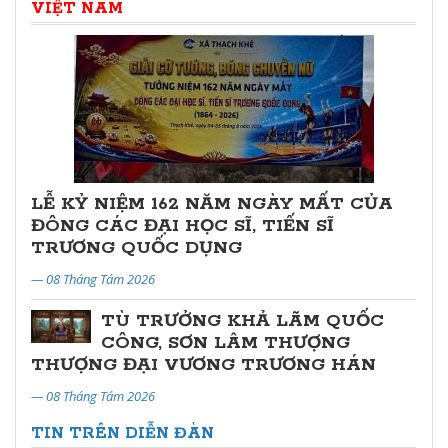
VIỆT NAM
LỄ KỶ NIỆM 162 NĂM NGÀY MẤT CỦA
ĐÔNG CÁC ĐẠI HỌC SĨ, TIẾN SĨ
TRƯƠNG QUỐC DỤNG
— 08 Tháng Tám 2026
TÙ TRƯỞNG KHẢ LÃM QUỐC
CÔNG, SƠN LÂM THƯỢNG
THƯỢNG ĐẠI VƯƠNG TRƯƠNG HÁN
— 08 Tháng Tám 2026
TIN TRÊN DIỄN ĐÀN