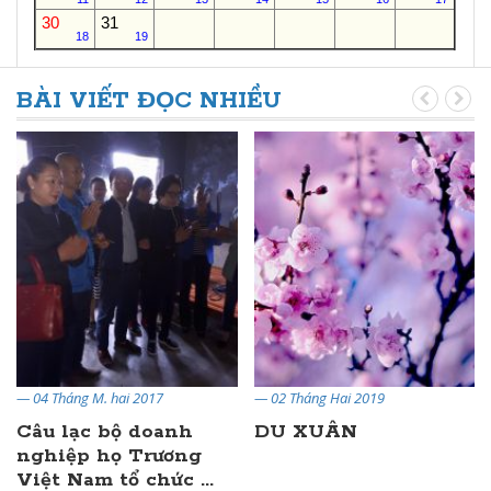
30
31
18
19
BÀI VIẾT ĐỌC NHIỀU
— 04 Tháng M. hai 2017
— 02 Tháng Hai 2019
Câu lạc bộ doanh
DU XUÂN
nghiệp họ Trương
Việt Nam tổ chức ...