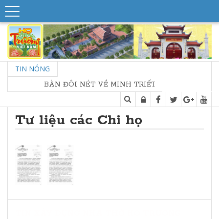
TIN NÓNG
BÀN ĐÔI NÉT VỀ MINH TRIẾT NHÀ THỜ HỌ
Tư liệu các Chi họ
TIN XÂY DỰNG NHÀ THỜ HỌ TRƯƠNG