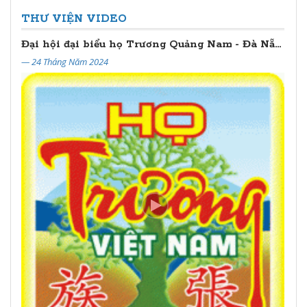
THƯ VIỆN VIDEO
Đại hội đại biểu họ Trương Quảng Nam - Đà Nẵng lần thứ II (2024 - 2029)
— 24 Tháng Năm 2024
— 20