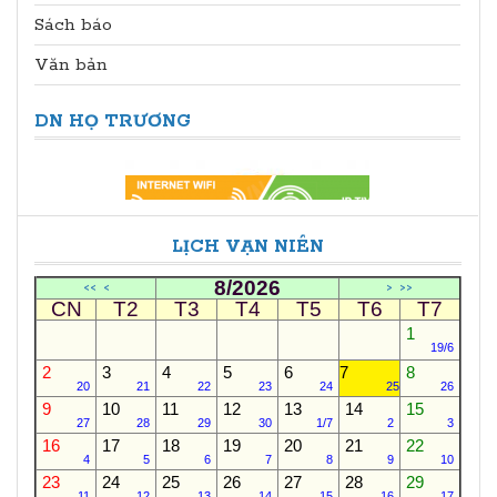
Sách báo
Văn bản
DN HỌ TRƯƠNG
LỊCH VẠN NIÊN
8/2026
<<
<
>
>>
CN
T2
T3
T4
T5
T6
T7
1
19/6
2
3
4
5
6
7
8
20
21
22
23
24
25
26
9
10
11
12
13
14
15
27
28
29
30
1/7
2
3
16
17
18
19
20
21
22
4
5
6
7
8
9
10
23
24
25
26
27
28
29
11
12
13
14
15
16
17