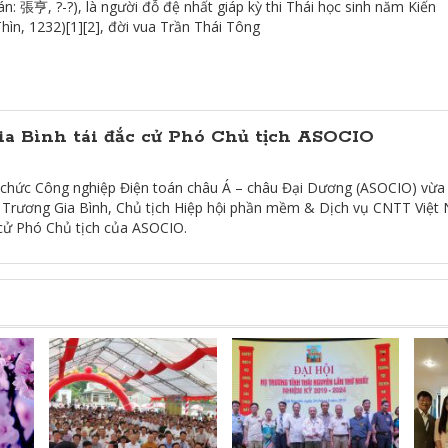
: 張亨, ?-?), là người đỗ đệ nhất giáp kỳ thi Thái học sinh năm Kiến
ìn, 1232)[1][2], đời vua Trần Thái Tông
a Bình tái đắc cử Phó Chủ tịch ASOCIO
 chức Công nghiệp Điện toán châu Á – châu Đại Dương (ASOCIO) vừa
ng Trương Gia Bình, Chủ tịch Hiệp hội phần mềm & Dịch vụ CNTT Việt
 cử Phó Chủ tịch của ASOCIO.