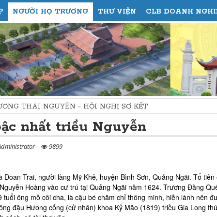
P
NGƯỜI HỌ TRƯƠNG
THƯ VIỆN
CLB DOANH NGHI
NGUYÊN - HỘI NGHỊ SƠ KẾT
bậc nhất triều Nguyễn
dministrator
9899
 Đoan Trai, người làng Mỹ Khê, huyện Bình Sơn, Quảng Ngãi. Tổ tiên
o Nguyễn Hoàng vào cư trú tại Quảng Ngãi năm 1624. Trương Đăng Qu
tuổi ông mồ côi cha, là cậu bé chăm chỉ thông minh, hiền lành nên đ
ông đậu Hương cống (cử nhân) khoa Kỷ Mão (1819) triều Gia Long thứ