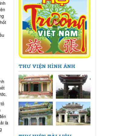
inh
yên
ng
chốt
iều
THƯ VIỆN HÌNH ẢNH
inh
hết
ước.
 tỏ
m
 đến
ải là
g