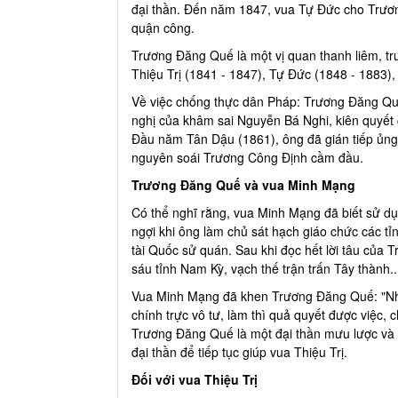
đại thần. Đến năm 1847, vua Tự Đức cho Trươ
quận công.
Trương Đăng Quế là một vị quan thanh liêm, tr
Thiệu Trị (1841 - 1847), Tự Đức (1848 - 1883), t
Về việc chống thực dân Pháp: Trương Đăng Qu
nghị của khâm sai Nguyễn Bá Nghi, kiên quyết 
Đầu năm Tân Dậu (1861), ông đã gián tiếp ủng
nguyên soái Trương Công Định cầm đầu.
Trương Đăng Quế và vua Minh Mạng
Có thể nghĩ rằng, vua Minh Mạng đã biết sử d
ngợi khi ông làm chủ sát hạch giáo chức các tỉ
tài Quốc sử quán. Sau khi đọc hết lời tâu của
sáu tỉnh Nam Kỳ, vạch thế trận trấn Tây thành..
Vua Minh Mạng đã khen Trương Đăng Quế: "Nhìn v
chính trực vô tư, làm thì quả quyết được việc,
FULL TRẬN Victory8: Trương Đình Hoàng - Lee Gyu Huyn
Trương Đăng Quế là một đại thần mưu lược và
— 09 Tháng Ba 2020
— 09 Tháng Ba 2020
đại thần để tiếp tục giúp vua Thiệu Trị.
Đối với vua Thiệu Trị