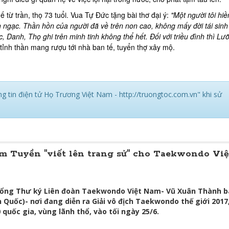
ừ trần, thọ 73 tuổi. Vua Tự Đức tặng bài thơ đại ý:
"Một người tôi hiề
h ngạc. Thần hồn của người đã về trên non cao, không mấy đời tái sinh 
c, Danh, Thọ ghi trên minh tinh không thể hết. Đối với triều đình thì Lư
 tỉnh thần mang rượu tới nhà ban tế, tuyển thợ xây mộ.
g tin điện tử Họ Trương Việt Nam - http://truongtoc.com.vn" khi sử
m Tuyền "viết lên trang sử" cho Taekwondo Việ
Tổng Thư ký Liên đoàn Taekwondo Việt Nam- Vũ Xuân Thành 
 Quốc)- nơi đang diễn ra Giải vô địch Taekwondo thế giới 2017,
quốc gia, vùng lãnh thổ, vào tối ngày 25/6.