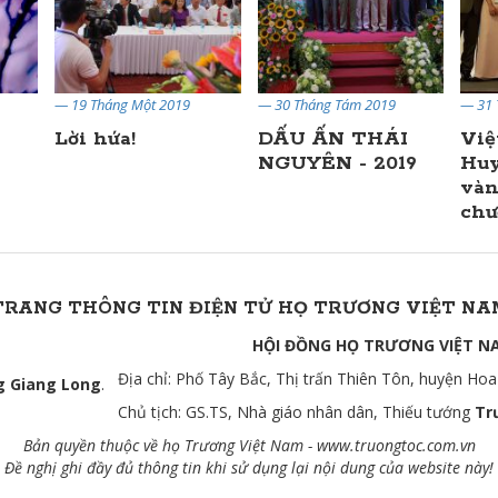
— 19 Tháng Một 2019
— 30 Tháng Tám 2019
— 31 
Lời hứa!
DẤU ẤN THÁI
Việ
NGUYÊN - 2019
Huy
vàn
chư
TRANG THÔNG TIN ĐIỆN TỬ HỌ TRƯƠNG VIỆT NA
HỘI ĐỒNG HỌ TRƯƠNG VIỆT N
Địa chỉ: Phố Tây Bắc, Thị trấn Thiên Tôn, huyện Hoa
 Giang Long
.
Chủ tịch: GS.TS, Nhà giáo nhân dân, Thiếu tướng
Tr
Bản quyền thuộc về họ Trương Việt Nam -
www.truongtoc.com
.vn
Đề nghị ghi đầy đủ thông tin khi sử dụng lại nội dung của website này!