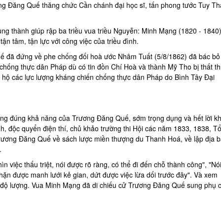
ng Đăng Quế thăng chức Cần chánh đại học sĩ, tấn phong tước Tuy T
ung thành giúp rập ba triều vua triều Nguyễn: Minh Mạng (1820 - 1840)
ận tâm, tận lực với công việc của triều đình.
ế đã đứng về phe chống đối hoà ước Nhâm Tuất (5/8/1862) đã bác bỏ
chống thực dân Pháp dù có tin đồn Chí Hoà và thành Mỹ Tho bị thất th
 hộ các lực lượng kháng chiến chống thực dân Pháp do Bình Tây Đại
ụng đúng khả năng của Trương Đăng Quế, sớm trọng dụng và hết lời k
nh, độc quyển điện thí, chủ khảo trường thi Hội các năm 1833, 1838, T
 Trương Đăng Quế về sách lược miền thượng du Thanh Hoá, về lập địa 
.
iệc thấu triệt, nói được rõ ràng, có thể đi đến chỗ thành công", "Nói
 chặn được manh lưới kẻ gian, dứt được việc lừa dối trước đây". Và xem
Nữ Luật Sư tài đức vẹn toàn LÀ AI ?mà khiến ÔNG VUA Cafe Trung Nguyên mời làm luật sư cho riêng mình
Đại Hội Đại Biểu Họ Trương Thủ Đô Hà Nội Lần Thứ II Nhiệm Kỳ 2024-2029
 độ lượng. Vua Minh Mạng đã di chiếu cử Trương Đăng Quế sung phụ 
— 29 Tháng M. một 2024
— 28 Tháng Mười 2024