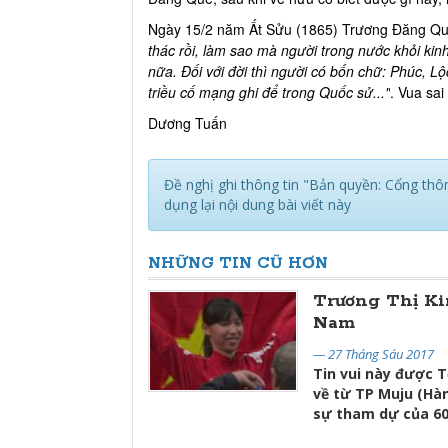
Ngày 15/2 năm Ất Sửu (1865) Trương Đăng Quế t
thác rồi, làm sao mà người trong nước khỏi kin
nữa. Đối với đời thì người có bốn chữ: Phúc, Lộ
triều cố mạng ghi để trong Quốc sử..."
. Vua sai
Dương Tuấn
Đề nghị ghi thông tin "Bản quyền: Cổng thôn
dụng lại nội dung bài viết này
NHỮNG TIN CŨ HƠN
Trương Thị Ki
Nam
— 27 Tháng Sáu 2017
Tin vui này được 
về từ TP Muju (Hàn
sự tham dự của 60 