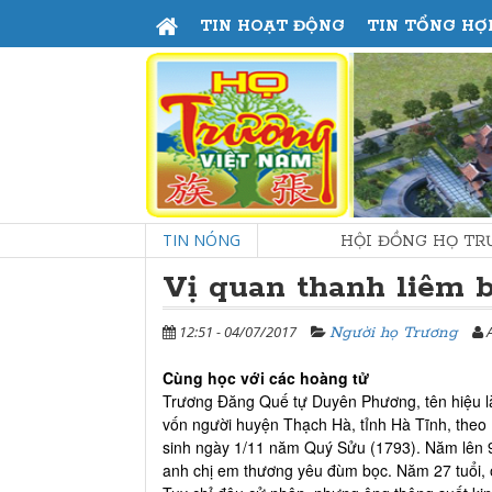
TIN HOẠT ĐỘNG
TIN TỔNG HỢ
TIN NÓNG
HỘI ĐỒNG HỌ TRƯƠNG THÁI 
Vị quan thanh liêm 
12:51 - 04/07/2017
A
Người họ Trương
Cùng học với các hoàng tử
Trương Đăng Quế tự Duyên Phương, tên hiệu là
vốn người huyện Thạch Hà, tỉnh Hà Tĩnh, the
sinh ngày 1/11 năm Quý Sửu (1793). Năm lên 9 
anh chị em thương yêu đùm bọc. Năm 27 tuổi, 