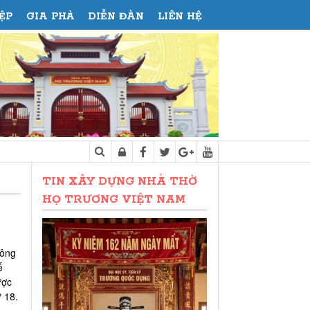
ỆP
GIA PHẢ
DIỄN ĐÀN
LIÊN HỆ
HỘI ĐỒNG HỌ TRƯƠNG HÀ NAM NIN
TIN XÂY DỰNG NHÀ THỜ
HỌ TRƯƠNG VIỆT NAM
 ông
ế
ược
 18.