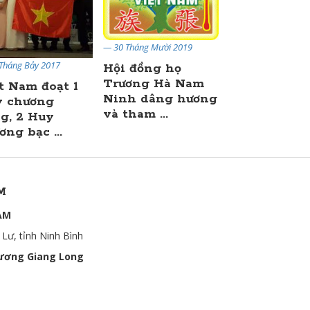
— 30 Tháng Mười 2019
Tháng Bảy 2017
— 15 Tháng Tám 20
Hội đồng họ
Trương Hà Nam
t Nam đoạt 1
Báo cáo tìn
Ninh dâng hương
 chương
hình xây d
và tham ...
g, 2 Huy
Nhà thờ họ
ơng bạc ...
Trương Việt .
M
AM
 Lư, tỉnh Ninh Bình
ương Giang Long