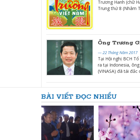
Trương Hanh (chữ Hán
Trung thứ 8 (Nhâm Th
Ông Trương Gi
— 22 Tháng Năm 2017
Tại Hội nghị BCH Tổ
ra tại Indonesia, ô
(VINASA) đã tái đắc
BÀI VIẾT ĐỌC NHIỀU