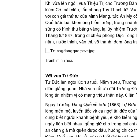
Khi vừa lên ngôi, vua Thiệu Trị cho Trương Đă
kiêm Cơ mật viện, tấn phong Tuy Thạch tử. V
với con gái thứ tư của Minh Mạng, tức An Mỹ 
Quế tước bá, khen ông hiền lương, trung chánh
sừng có hình thú bằng vàng, lại ủy nhiệm Trươ
Tháng 9/1847, trong di chiếu phong Dục Tông lê
năm, nước thịnh, văn thị, võ thành, đem lòng t
Tranh minh họa.
Với vua Tự Đức
Tự Đức lên ngôi lúc 18 tuổi. Năm 1848, Trươn
diên giảng quan. Nhà vua rất ưu đãi Trương Đă
lòng tín nhiệm vị cố mạng triều thần này, 6 lầ
Ngày Trương Đăng Quế về hưu (1863) Tự Đức ba
lòng mến mộ, luyến tiếc và ca ngợi tài đức của
cũng biết người khanh bệnh yếu, e khó kiếm ngư
ngày tiễn biệt nhau, gắng giữ cho trong cái ch
an cảnh già mà quên được đâu, huống chi cơ tr
Đăng Quế, sau khi về hưu có biết được gì hay, n