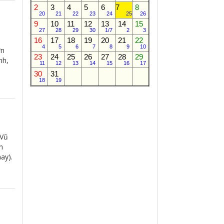
2
3
4
5
6
7
8
20
21
22
23
24
25
26
9
10
11
12
13
14
15
27
28
29
30
1/7
2
3
16
17
18
19
20
21
22
4
5
6
7
8
9
10
ơn
23
24
25
26
27
28
29
nh,
11
12
13
14
15
16
17
30
31
18
19
 Vũ
n
ay).