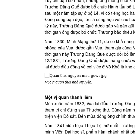
Tuy chỉ đậu cử nhân, nhưng ông thông suốt kinh
Trương Đăng Quế được bổ chức Hành tẩu bộ Lễ
sau một năm tập sự ở bộ Lễ, vì có tiếng học 
Đông cung bạn độc, tức là cùng học với các hoà
kỳ này, Trương Đăng Quế được gặp và gần gũi h
thời gian ông được bổ chức Thượng bảo thiếu k
Năm 1830, Minh Mạng thứ 11, do có khả năng l
phòng của Vua, được gần Vua, tham gia cùng V
thời gian này Trương Đăng Quế được đổi bổ làm
12/1831, Trương Đăng Quế được thăng chức và đ
lại được điều động về coi việc ở Võ Khố là kho
Một vị quan thời nhà Nguyễn.
Một vị quan thanh liêm
Mùa xuân năm 1832, Vua lại điều Trương Đăng Q
tham tri chỉ đứng sau Thượng thư. Cũng năm 
triện viện Đô sát. Đến mùa đông ông chính thức
Năm 1841 niên hiệu Thiệu Trị thứ nhất, Trươn
minh Viện Đại học sĩ, phẩm hàm chánh nhất ph