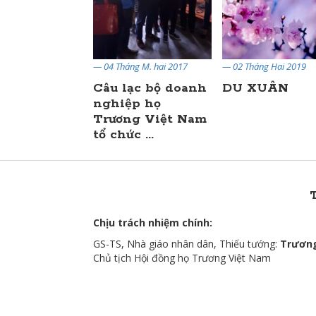
áng Tư 2019
— 04 Tháng M. hai 2017
— 02 Tháng Hai 2019
áo chiến
Câu lạc bộ doanh
DU XUÂN
g bệnh tim
nghiệp họ
ộc khởi
Trương Việt Nam
p d ...
tổ chức ...
Chịu trách nhiệm chính:
GS-TS, Nhà giáo nhân dân, Thiếu tướng:
Trương
Chủ tịch Hội đồng họ Trương Việt Nam