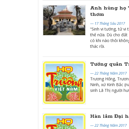
Anh hùng họ T
thơm
— 17 Tháng Sáu 2017
“Sinh vi tướng, tử 
thế nữa. Dù cho đất 
có khi nào thôi khô
thác rồi.
Tướng quân T
— 22 Tháng Năm 2017
Trương Hống, Trương
Ninh, xứ Kinh Bắc (n
sinh Lã Thị người h
Hàn lâm Đại h
— 22 Tháng Năm 2017