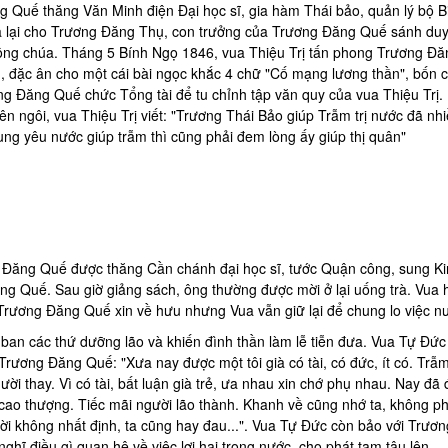
ng Quế thăng Văn Minh điện Đại học sĩ, gia hàm Thái bảo, quản lý bộ B
ua lại cho Trương Đăng Thụ, con trưởng của Trương Đăng Quế sánh du
công chúa. Tháng 5 Bính Ngọ 1846, vua Thiệu Trị tấn phong Trương Đă
, đặc ân cho một cái bài ngọc khắc 4 chữ "Cố mạng lương thần", bốn 
ng Đăng Quế chức Tổng tài để tu chỉnh tập văn quy của vua Thiệu Trị.
n ngôi, vua Thiệu Trị viết: "Trương Thái Bảo giúp Trẫm trị nước đã nh
rung yêu nước giúp trẫm thì cũng phải đem lòng ấy giúp thị quân"
g Đăng Quế được thăng Cần chánh đại học sĩ, tước Quận công, sung K
ng Quế. Sau giờ giảng sách, ông thường được mời ở lại uống trà. Vua 
n Trương Đăng Quế xin về hưu nhưng Vua vẫn giữ lại để chung lo việc n
n các thứ dưỡng lão và khiến đình thần làm lễ tiễn đưa. Vua Tự Đức
 Trương Đăng Quế: "Xưa nay được một tôi già có tài, có đức, ít có. Trẫ
ời thay. Vì có tài, bất luận già trẻ, ưa nhau xin chớ phụ nhau. Nay đã
í cao thượng. Tiếc mãi người lão thành. Khanh về cũng nhớ ta, không ph
ời không nhất định, ta cũng hay đau...". Vua Tự Đức còn bảo với Trươn
ghĩ điều gì quan hệ về việc lợi hại trong nước, cho phát tạm tâu lên.