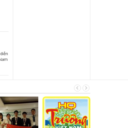
 diễn
 Nam