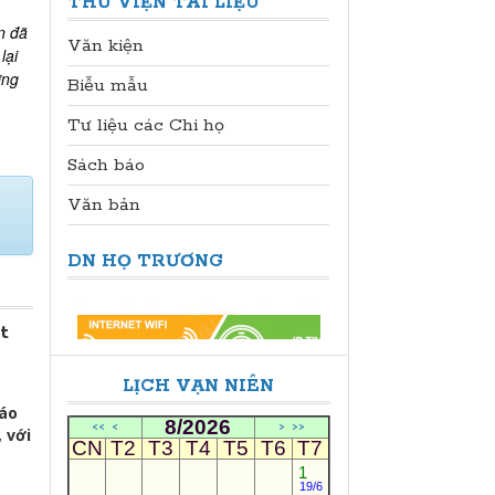
THƯ VIỆN TÀI LIỆU
n đã
Văn kiện
lại
ỡng
Biễu mẫu
Tư liệu các Chi họ
Sách báo
Văn bản
DN HỌ TRƯƠNG
t
LỊCH VẠN NIÊN
báo
8/2026
<<
<
>
>>
 với
CN
T2
T3
T4
T5
T6
T7
1
19/6