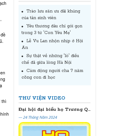
hạch
Trào lưu săn ưu đãi khủng
của tân sinh viên
,
Yêu thương đâu chỉ gói gọn
trong 3 từ 'Con Yêu Mẹ'
 đề
ủ.
Lễ Vu Lan nhộn nhịp ở Hội
An
Sự thật về những 'lò' điều
chế đã giữa lòng Hà Nội
Cảm động người cha 7 năm
hen
cõng con đi học
ổng
bạ
THƯ VIỆN VIDEO
 thì
ĐẠI HỘI HỌ TRƯƠNG THỦ ĐÔ HÀ NỘI
Đại hội đại biểu họ Trương Quảng Nam - Đà Nẵng lần thứ II (2024 - 2029)
chính
— 24 Tháng Năm 2024
— 20 Tháng Năm 2024