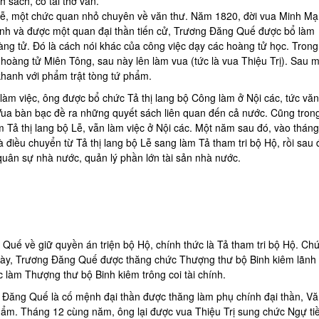
 sách, có tài thơ văn.
, một chức quan nhỏ chuyên về văn thư. Năm 1820, đời vua Minh Mạ
hành và được một quan đại thần tiến cử, Trương Đăng Quế được bổ làm
ng tử. Đó là cách nói khác của công việc dạy các hoàng tử học. Trong 
oàng tử Miên Tông, sau này lên làm vua (tức là vua Thiệu Trị). Sau m
hanh với phẩm trật tòng tứ phẩm.
àm việc, ông được bổ chức Tả thị lang bộ Công làm ở Nội các, tức văn
ua bàn bạc đề ra những quyết sách liên quan đến cả nước. Cũng tron
 Tả thị lang bộ Lễ, vẫn làm việc ở Nội các. Một năm sau đó, vào tháng
iều chuyển từ Tả thị lang bộ Lễ sang làm Tả tham tri bộ Hộ, rồi sau 
 quân sự nhà nước, quản lý phần lớn tài sản nhà nước.
uế về giữ quyền án triện bộ Hộ, chính thức là Tả tham tri bộ Hộ. Ch
này, Trương Đăng Quế được thăng chức Thượng thư bộ Binh kiêm lãnh
 làm Thượng thư bộ Binh kiêm trông coi tài chính.
g Đăng Quế là cố mệnh đại thần được thăng làm phụ chính đại thần, V
ẩm. Tháng 12 cùng năm, ông lại được vua Thiệu Trị sung chức Ngự ti