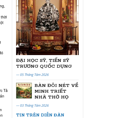
ng,
thời
ột
g
đó
ĐẠI HỌC SỸ, TIẾN SỸ
TRƯƠNG QUỐC DỤNG
— 05 Tháng Tám 2026
BÀN ĐÔI NÉT VỀ
ức Tả
MINH TRIẾT
 ấn
NHÀ THỜ HỌ
— 03 Tháng Tám 2026
ăn
TIN TRÊN DIỄN ĐÀN
ền