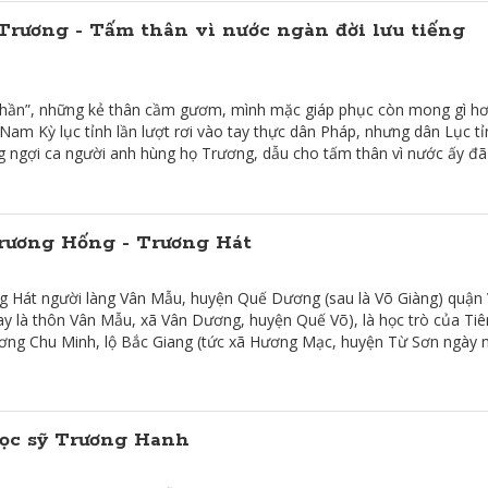
rương - Tấm thân vì nước ngàn đời lưu tiếng
vi thần”, những kẻ thân cầm gươm, mình mặc giáp phục còn mong gì h
Nam Kỳ lục tỉnh lần lượt rơi vào tay thực dân Pháp, nhưng dân Lục tỉ
ng ngợi ca người anh hùng họ Trương, dẫu cho tấm thân vì nước ấy đã
rương Hống - Trương Hát
 Hát người làng Vân Mẫu, huyện Quế Dương (sau là Võ Giàng) quận
ay là thôn Vân Mẫu, xã Vân Dương, huyện Quế Võ), là học trò của Tiê
ương Chu Minh, lộ Bắc Giang (tức xã Hương Mạc, huyện Từ Sơn ngày n
ọc sỹ Trương Hanh