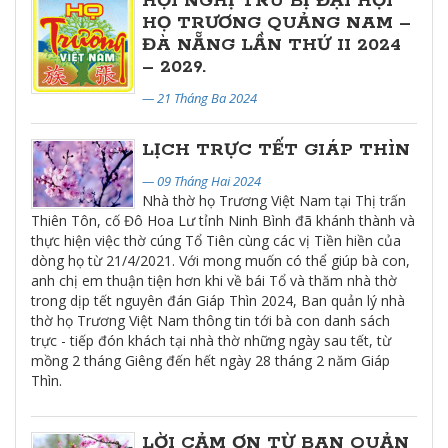
HỘI NGHỊ TRÙ BỊ ĐẠI HỘI
HỌ TRƯƠNG QUẢNG NAM –
ĐÀ NẴNG LẦN THỨ II 2024
– 2029.
— 21 Tháng Ba 2024
LỊCH TRỰC TẾT GIÁP THÌN
— 09 Tháng Hai 2024
Nhà thờ họ Trương Việt Nam tại Thị trấn
Thiên Tôn, cố Đô Hoa Lư tỉnh Ninh Bình đã khánh thành và
thực hiện việc thờ cúng Tổ Tiên cùng các vị Tiền hiền của
dòng họ từ 21/4/2021. Với mong muốn có thể giúp bà con,
anh chị em thuận tiện hơn khi về bái Tổ và thăm nhà thờ
trong dịp tết nguyên đán Giáp Thìn 2024, Ban quản lý nhà
thờ họ Trương Việt Nam thông tin tới bà con danh sách
trực - tiếp đón khách tại nhà thờ những ngày sau tết, từ
mồng 2 tháng Giêng đến hết ngày 28 tháng 2 năm Giáp
Thìn.
LỜI CẢM ƠN TỪ BAN QUẢN