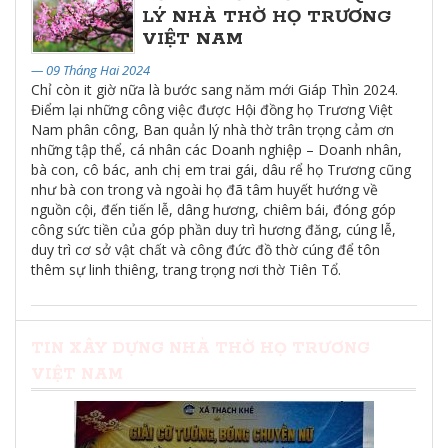
LÝ NHÀ THỜ HỌ TRƯƠNG
VIỆT NAM
— 09 Tháng Hai 2024
Chỉ còn it giờ nữa là bước sang năm mới Giáp Thìn 2024.
Điểm lại những công việc được Hội đồng họ Trương Việt
Nam phân công, Ban quản lý nhà thờ trân trọng cảm ơn
những tập thể, cá nhân các Doanh nghiệp – Doanh nhân,
bà con, cô bác, anh chị em trai gái, dâu rể họ Trương cũng
như bà con trong và ngoài họ đã tâm huyết hướng về
nguồn cội, đến tiến lễ, dâng hương, chiêm bái, đóng góp
công sức tiền của góp phần duy trì hương đăng, cúng lễ,
duy trì cơ sở vật chất và công đức đồ thờ cúng để tôn
thêm sự linh thiêng, trang trọng nơi thờ Tiên Tổ.
TIN XÂY DỰNG NHÀ THỜ HỌ TRƯƠNG
VIỆT NAM