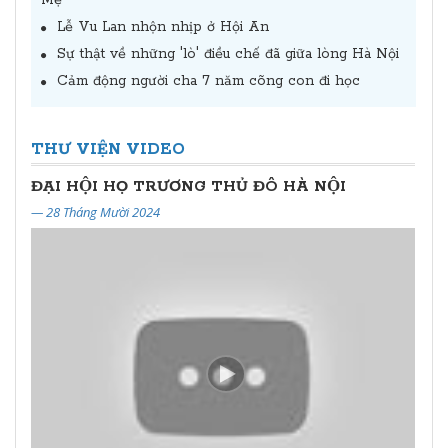
Lễ Vu Lan nhộn nhịp ở Hội An
Sự thật về những 'lò' điều chế đã giữa lòng Hà Nội
Cảm động người cha 7 năm cõng con đi học
THƯ VIỆN VIDEO
Đại Hội Đại Biểu Họ Trương Thủ Đô Hà Nội Lần Thứ II Nhiệm Kỳ 2024-2029
ĐẠI HỘI HỌ TRƯƠNG THỦ ĐÔ HÀ NỘI
— 28 Tháng Mười 2024
— 24