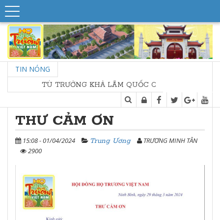
TIN NÓNG
TÙ TRƯỞNG KHẢ LÃM QUỐC CÔNG, SƠN LÂM THƯỢ
THƯ CẢM ƠN
15:08 - 01/04/2024
TRƯƠNG MINH TÂN
Trung Ương
2900