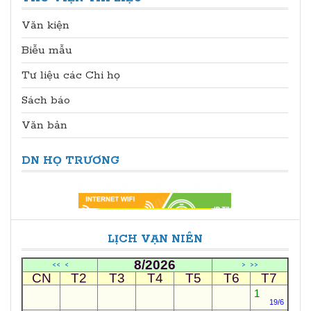
Văn kiện
Biễu mẫu
Tư liệu các Chi họ
Sách báo
Văn bản
DN HỌ TRƯƠNG
LỊCH VẠN NIÊN
8/2026
<<
<
>
>>
CN
T2
T3
T4
T5
T6
T7
1
19/6