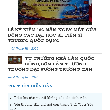
LỄ KỶ NIỆM 162 NĂM NGÀY MẤT CỦA
ĐÔNG CÁC ĐẠI HỌC SĨ, TIẾN SĨ
TRƯƠNG QUỐC DỤNG
— 08 Tháng Tám 2026
TÙ TRƯỞNG KHẢ LÃM QUỐC
CÔNG, SƠN LÂM THƯỢNG
THƯỢNG ĐẠI VƯƠNG TRƯƠNG HÁN
— 08 Tháng Tám 2026
TIN TRÊN DIỄN ĐÀN
Trào lưu săn ưu đãi khủng của tân sinh viên
Yêu thương đâu chỉ gói gọn trong 3 từ 'Con Yêu
Mẹ'