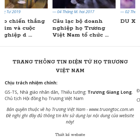
— 04 Tháng M. hai 2017
— 02 Tháng Hai 2019
Câu lạc bộ doanh
DU XUÂN
nghiệp họ Trương
Việt Nam tổ chức ...
TRANG THÔNG TIN ĐIỆN TỬ HỌ TRƯƠNG
VIỆT NAM
Chịu trách nhiệm chính:
Đ
GS-TS, Nhà giáo nhân dân, Thiếu tướng:
Trương Giang Long
.
Chủ tịch Hội đồng họ Trương Việt Nam
C
Bản quyền thuộc về họ Trương Việt Nam -
www.truongtoc.com
.vn
Đề nghị ghi đầy đủ thông tin khi sử dụng lại nội dung của website
này!
Thiết kế website