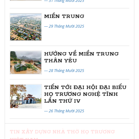
— 31 Tháng Mười 2025
MIỀN TRUNG
— 29 Tháng Mười 2025
HƯỚNG VỀ MIỀN TRUNG
THÂN YÊU
— 28 Tháng Mười 2025
TIẾN TỚI ĐẠI HỘI ĐẠI BIỂU
HỌ TRƯƠNG NGHỆ TĨNH
LẦN THỨ IV
— 26 Tháng Mười 2025
TIN XÂY DỰNG NHÀ THỜ HỌ TRƯƠNG