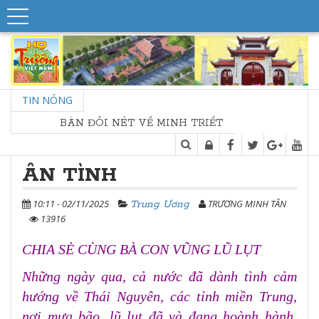
TIN NÓNG
BÀN ĐÔI NÉT VỀ MINH TRIẾT NHÀ THỜ HỌ
ÂN TÌNH
10:11 - 02/11/2025
TRƯƠNG MINH TÂN
Trung Ương
13916
CHIA SẺ CÙNG BÀ CON VŨNG LŨ LỤT
Những ngày qua, cả nước đã dành tình cảm
hướng về Thái Nguyên, các tỉnh miền Trung,
nơi mưa bão, lũ lụt đã và đang hoành hành,