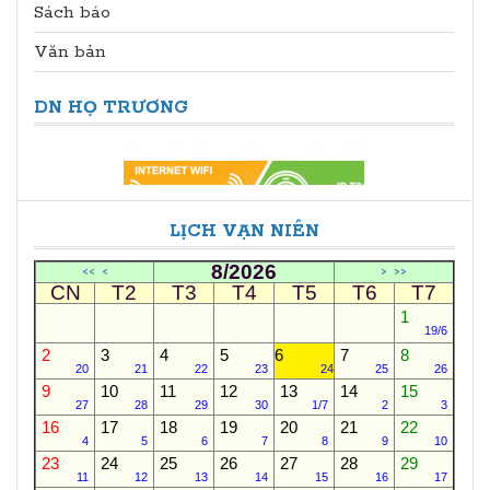
Sách báo
Văn bản
DN HỌ TRƯƠNG
LỊCH VẠN NIÊN
8/2026
<<
<
>
>>
CN
T2
T3
T4
T5
T6
T7
1
19/6
2
3
4
5
6
7
8
20
21
22
23
24
25
26
9
10
11
12
13
14
15
27
28
29
30
1/7
2
3
16
17
18
19
20
21
22
4
5
6
7
8
9
10
23
24
25
26
27
28
29
11
12
13
14
15
16
17