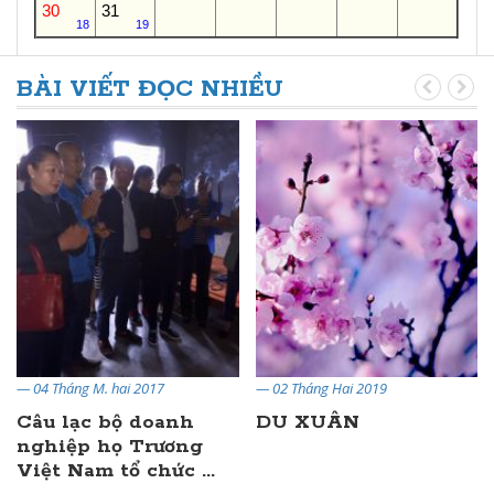
30
31
18
19
BÀI VIẾT ĐỌC NHIỀU
— 04 Tháng M. hai 2017
— 02 Tháng Hai 2019
Câu lạc bộ doanh
DU XUÂN
nghiệp họ Trương
Việt Nam tổ chức ...