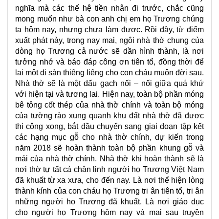
nghĩa mà các thế hệ tiền nhân đi trước, chắc cũng
mong muốn như bà con anh chị em họ Trương chúng
ta hôm nay, nhưng chưa làm được. Rồi đây, từ điểm
xuất phát này, trong nay mai, ngôi nhà thờ chung của
dòng họ Trương cả nước sẽ dần hình thành, là nơi
tưởng nhớ và báo đáp công ơn tiên tổ, đồng thời để
lại một di sản thiêng liêng cho con cháu muôn đời sau.
Nhà thờ sẽ là một dấu gạch nối – nối giữa quá khứ
với hiện tại và tương lai. Hiện nay, toàn bộ phần móng
bê tông cốt thép của nhà thờ chính và toàn bộ móng
của tường rào xung quanh khu đất nhà thờ đã được
thi công xong, bắt đầu chuyển sang giai đoạn tập kết
các hạng mục gỗ cho nhà thờ chính, dự kiến trong
năm 2018 sẽ hoàn thành toàn bộ phần khung gỗ và
mái của nhà thờ chính. Nhà thờ khi hoàn thành sẽ là
nơi thờ tự tất cả chân linh người họ Trương Việt Nam
đã khuất từ xa xưa, cho đến nay. Là nơi thể hiện lòng
thành kính của con cháu họ Trương tri ân tiên tổ, tri ân
những người họ Trương đã khuất. Là nơi giáo dục
cho người họ Trương hôm nay và mai sau truyền