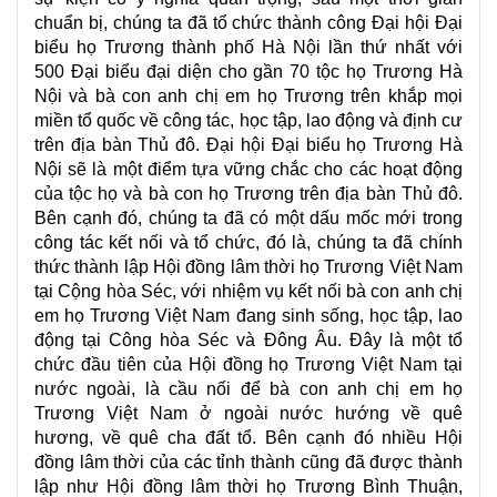
chuẩn bị, chúng ta đã tổ chức thành công Đại hội Đại
biểu họ Trương thành phố Hà Nội lần thứ nhất với
500 Đại biểu đại diện cho gần 70 tộc họ Trương Hà
Nội và bà con anh chị em họ Trương trên khắp mọi
miền tổ quốc về công tác, học tập, lao động và định cư
trên địa bàn Thủ đô. Đại hội Đại biểu họ Trương Hà
Nội sẽ là một điểm tựa vững chắc cho các hoạt động
của tộc họ và bà con họ Trương trên địa bàn Thủ đô.
Bên cạnh đó, chúng ta đã có một dấu mốc mới trong
công tác kết nối và tổ chức, đó là, chúng ta đã chính
thức thành lập Hội đồng lâm thời họ Trương Việt Nam
tại Cộng hòa Séc, với nhiệm vụ kết nối bà con anh chị
em họ Trương Việt Nam đang sinh sống, học tập, lao
động tại Công hòa Séc và Đông Âu. Đây là một tổ
chức đầu tiên của Hội đồng họ Trương Việt Nam tại
nước ngoài, là cầu nối để bà con anh chị em họ
Trương Việt Nam ở ngoài nước hướng về quê
hương, về quê cha đất tổ. Bên cạnh đó nhiều Hội
đồng lâm thời của các tỉnh thành cũng đã được thành
lập như Hội đồng lâm thời họ Trương Bình Thuận,