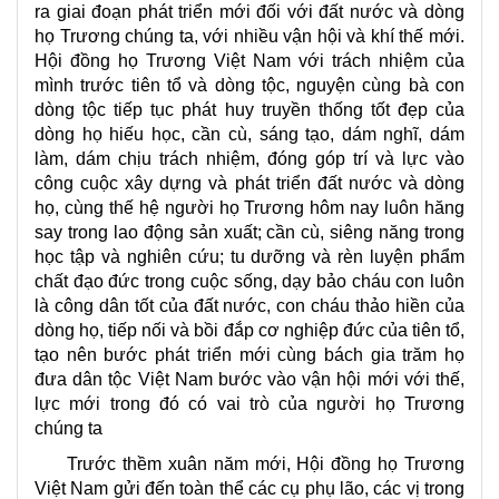
ra giai đoạn phát triển mới đối với đất nước và dòng
họ Trương chúng ta, với nhiều vận hội và khí thế mới.
Hội đồng họ Trương Việt Nam với trách nhiệm của
mình trước tiên tổ và dòng tộc, nguyện cùng bà con
dòng tộc tiếp tục phát huy truyền thống tốt đẹp của
dòng họ hiếu học, cần cù, sáng tạo, dám nghĩ, dám
làm, dám chịu trách nhiệm, đóng góp trí và lực vào
công cuộc xây dựng và phát triển đất nước và dòng
họ, cùng thế hệ người họ Trương hôm nay luôn hăng
say trong lao động sản xuất; cần cù, siêng năng trong
học tập và nghiên cứu; tu dưỡng và rèn luyện phẩm
chất đạo đức trong cuộc sống, dạy bảo cháu con luôn
là công dân tốt của đất nước, con cháu thảo hiền của
dòng họ, tiếp nối và bồi đắp cơ nghiệp đức của tiên tổ,
tạo nên bước phát triển mới cùng bách gia trăm họ
đưa dân tộc Việt Nam bước vào vận hội mới với thế,
lực mới trong đó có vai trò của người họ Trương
chúng ta
Trước thềm xuân năm mới, Hội đồng họ Trương
Việt Nam gửi đến toàn thể các cụ phụ lão, các vị trong