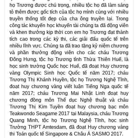
họ Trương được chú trọng, nhiều tộc họ đã làm sáng
tỏ thêm được gốc tích của tộc họ mình cùng với nhiều
truyền thống tốt đẹp của cha ông truyền lại. Trong
công tác khuyến học khuyến tài chúng ta đã động viên
và khen thưởng kịp thời con em họ Trương đạt thành
tích cao trong các kỳ thi, các giải đấu quốc tế trên
nhiều lĩnh vực. Chúng ta đã trao tặng kỷ niệm chương
và phần thưởng động viên cho các cháu Trương
Đông Hưng, tộc họ Trương tỉnh Thừa Thiên Huế, là
học sinh trường Quốc học Huế, đã đoạt Huy chương
vàng Olympic Sinh học Quốc tế năm 2017; cháu
Trương Thị Khánh Huyền, tộc họ Trương Nghệ Tĩnh,
đoạt huy chương vàng viết luận Tiếng Nga quốc tế
năm 2017; cháu Trương Mai Nhật Linh đoạt huy
chương đồng môn Thể dục Nghệ thuật và cháu
Trương Thị Kim Tuyền đoạt huy chương bạc môn
Teakwondo Seagame 2017 tại Malaysia, cháu Trương
Quang Minh, tộc họ Trương Nghệ Tĩnh, học sinh
Trường THPT Amtesdam, đã đoạt Huy chương vàng
thi Toán quốc tế Singapore & Châu Á SASMO 2017.