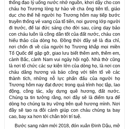
thống đạo lý uống nước nhớ nguồn, khơi dậy cho con
cháu họ Trương lòng tự hào về cha ông tiên tổ, giáo
dục cho thế hệ người họ Trương hôm nay tiếp bước
truyền thống vẻ vang của tổ tiên, noi gương lớp người
đi trước, để lại đức sáng cho đời sau, cùng dạy bảo
con cháu luôn là công dân tốt của đất nước, cháu con
hiếu thảo của dòng họ. Đồng thời đây sẽ là địa chỉ,
nơi chốn đi về của người họ Trương khắp mọi miền
Tổ Quốc để gặp gỡ, giao lưu biết thêm anh, thêm em,
cành Bắc, cành Nam vui ngày hội ngộ. Nhà thờ cũng
là nơi tổ chức các sự kiện lớn của dòng họ, là nơi con
cháu dâng hương và báo công với tiên tổ về các
thành tích, những nỗ lực phấn đấu của người họ
Trương hôm nay đạt được trong quá trình học tập, lao
động, công tác, xây dựng quê hương, đất nước.
Chúng ta tin tưởng rằng, nơi đây sẽ là điểm tựa để
dòng họ chúng ta trụ vững trên quê hương mình. Nơi
đây sẽ tạo ra đôi cánh giúp con cháu chúng ta bay
cao, bay xa hơn tới chân trời trí tuệ.
Bước sang năm mới 2018, đón xuân Đinh Dậu, mở