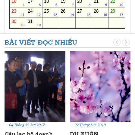
16
17
18
19
20
21
22
4
5
6
7
8
9
10
23
24
25
26
27
28
29
11
12
13
14
15
16
17
30
31
18
19
BÀI VIẾT ĐỌC NHIỀU
— 04 Tháng M. hai 2017
— 02 Tháng Hai 2019
Câu lạc bộ doanh
DU XUÂN