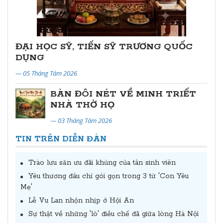
ĐẠI HỌC SỸ, TIẾN SỸ TRƯƠNG QUỐC
DỤNG
— 05 Tháng Tám 2026
BÀN ĐÔI NÉT VỀ MINH TRIẾT
NHÀ THỜ HỌ
— 03 Tháng Tám 2026
TIN TRÊN DIỄN ĐÀN
Trào lưu săn ưu đãi khủng của tân sinh viên
Yêu thương đâu chỉ gói gọn trong 3 từ 'Con Yêu
Mẹ'
Lễ Vu Lan nhộn nhịp ở Hội An
Sự thật về những 'lò' điều chế đã giữa lòng Hà Nội