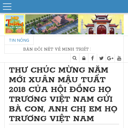
TIN NÓNG
BÀN ĐÔI NÉT VỀ MINH TRIẾT NHÀ THỜ HỌ
THƯ CHÚC MỪNG NĂM
MỚI XUÂN MẬU TUẤT
2018 CỦA HỘI ĐỒNG HỌ
TRƯƠNG VIỆT NAM GỬI
BÀ CON, ANH CHỊ EM HỌ
TRƯƠNG VIỆT NAM