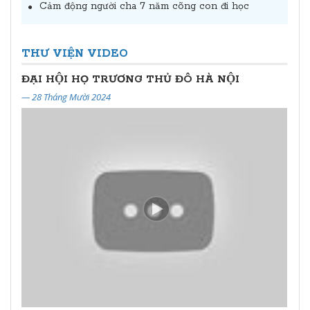
Cảm động người cha 7 năm cõng con đi học
THƯ VIỆN VIDEO
ĐẠI HỘI HỌ TRƯƠNG THỦ ĐÔ HÀ NỘI
Đại hội đại biểu họ Trương Quảng Nam - Đà Nẵng lần thứ II (2024 - 2029)
— 28 Tháng Mười 2024
— 24 Tháng Năm 2024
— 20