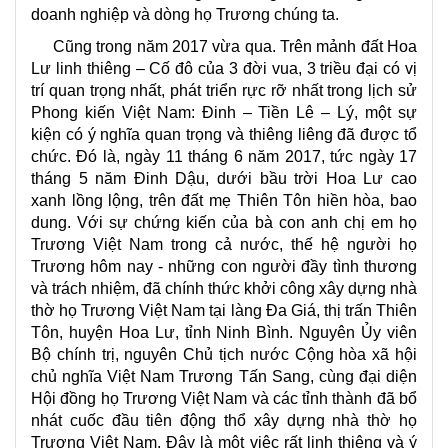
doanh nghiệp và dòng họ Trương chúng ta.
Cũng trong năm 2017 vừa qua. Trên mảnh đất Hoa
Lư linh thiêng – Cố đô của 3 đời vua, 3 triều đại có vị
trí quan trọng nhất, phát triển rực rỡ nhất trong lịch sử
Phong kiến Việt Nam: Đinh – Tiền Lê – Lý, một sự
kiện có ý nghĩa quan trọng và thiêng liêng đã được tổ
chức. Đó là, ngày 11 tháng 6 năm 2017, tức ngày 17
tháng 5 năm Đinh Dậu, dưới bầu trời Hoa Lư cao
xanh lồng lộng, trên đất mẹ Thiên Tôn hiền hòa, bao
dung. Với sự chứng kiến của bà con anh chị em họ
Trương Việt Nam trong cả nước, thế hệ người họ
Trương hôm nay - những con người đầy tình thương
và trách nhiệm, đã chính thức khởi công xây dựng nhà
thờ họ Trương Việt Nam tại làng Đa Giá, thị trấn Thiên
Tôn, huyện Hoa Lư, tỉnh Ninh Bình. Nguyên Ủy viên
Bộ chính trị, nguyên Chủ tịch nước Cộng hòa xã hội
chủ nghĩa Việt Nam Trương Tấn Sang, cùng đại diện
Hội đồng họ Trương Việt Nam và các tỉnh thành đã bổ
nhát cuốc đầu tiên động thổ xây dựng nhà thờ họ
Trương Việt Nam. Đây là một việc rất linh thiêng và ý