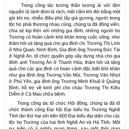
Trong công tác tương thân tương ái với tâm
nguyện lá lành đùm lá rách, một nắm khi đói bằng một
gói khi no, nhiễu điều phủ lấy giá gương, người trong
tộc họ phải thương nhau cùng, chúng ta đã động viên,
chia sẻ kịp thời với những gia đình, những người họ
Trương có hoàn cảnh khó khăn trong cuộc sống, như
thăm hỏi và tặng quà cho gia đình chị Trương Thị Linh
ở Nho Quan, Ninh Bình, Gia đình ông Trương Đức Tài
ở Nghệ An, tổ chức quyên góp xây dựng nhà cho gia
đình anh Trương Ân ở Thanh Hóa, thăm hỏi và tặng
quà cho các gia đình có hoàn cảnh đặc biệt khó khăn
như gia đình ông Trương Văn Mùi, Trương Văn Nhựt
ở Phú Yên, gia đình ông Trương Minh Khuê ở Quảng
Bình, hỗ trợ về kinh phí cho cháu Trương Thị Kiều
Diễm ở Cà Mau chữa bệnh.
Trong công tác tổ chức Hội đồng, chúng ta đã tổ
chức thành công Đại hội Đại biểu họ Trương Nghệ
Tĩnh lần thứ hai với trên 600 Đại biểu đại diện cho các
tộc họ Trương của hai tỉnh Nghệ An và Hà Tĩnh. Một
sự kiện có ý nghĩa quan trọng, sau một thời gian