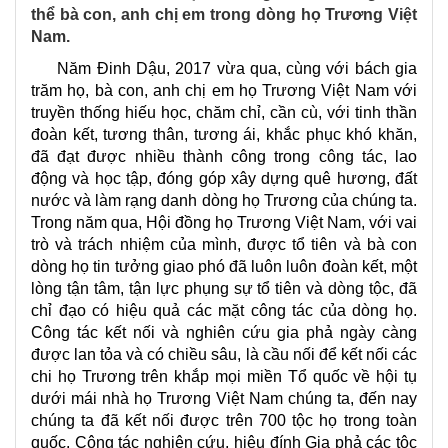
thể bà con, anh chị em trong dòng họ Trương Việt
Nam.
Năm Đinh Dậu, 2017 vừa qua, cùng với bách gia
trăm họ, bà con, anh chị em họ Trương Việt Nam với
truyền thống hiếu học, chăm chỉ, cần cù, với tinh thần
đoàn kết, tương thân, tương ái, khắc phục khó khăn,
đã đạt được nhiều thành công trong công tác, lao
động và học tập, đóng góp xây dựng quê hương, đất
nước và làm rạng danh dòng họ Trương của chúng ta.
Trong năm qua, Hội đồng họ Trương Việt Nam, với vai
trò và trách nhiệm của mình, được tổ tiên và bà con
dòng họ tin tưởng giao phó đã luôn luôn đoàn kết, một
lòng tận tâm, tận lực phụng sự tổ tiên và dòng tộc, đã
chỉ đạo có hiệu quả các mặt công tác của dòng họ.
Công tác kết nối và nghiên cứu gia phả ngày càng
được lan tỏa và có chiều sâu, là cầu nối để kết nối các
chi họ Trương trên khắp mọi miền Tổ quốc về hội tụ
dưới mái nhà họ Trương Việt Nam chúng ta, đến nay
chúng ta đã kết nối được trên 700 tộc họ trong toàn
quốc. Công tác nghiên cứu, hiệu đính Gia phả các tộc