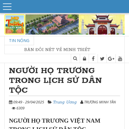
TIN NÓNG
BÀN ĐÔI NÉT VỀ MINH TRIẾT NHÀ THỜ HỌ
NGƯỜI HỌ TRƯƠNG
TRONG LỊCH SỬ DÂN
TỘC
09:49 - 29/04/2025
TRƯƠNG MINH TÂN
Trung Ương
6309
NGƯỜI
HỌ TRƯƠNG VIỆT NAM