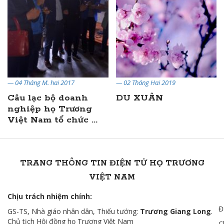
— 04 Tháng M. hai 2017
— 02 Tháng Hai 2019
Câu lạc bộ doanh
DU XUÂN
nghiệp họ Trương
Việt Nam tổ chức ...
TRANG THÔNG TIN ĐIỆN TỬ HỌ TRƯƠNG
VIỆT NAM
Chịu trách nhiệm chính:
Đ
GS-TS, Nhà giáo nhân dân, Thiếu tướng:
Trương Giang Long
.
Chủ tịch Hội đồng họ Trương Việt Nam
C