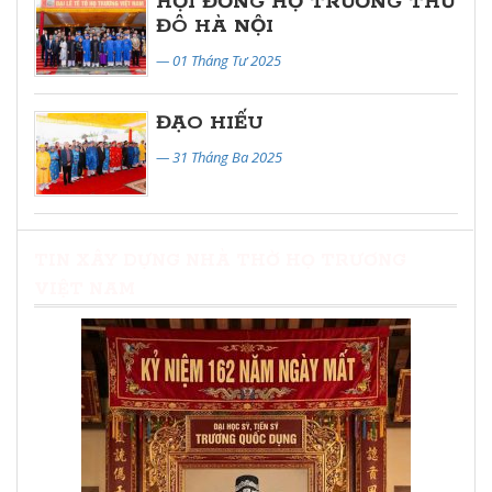
HỘI ĐỒNG HỌ TRƯƠNG THỦ
ĐÔ HÀ NỘI
— 01 Tháng Tư 2025
ĐẠO HIẾU
— 31 Tháng Ba 2025
TIN XÂY DỰNG NHÀ THỜ HỌ TRƯƠNG
VIỆT NAM