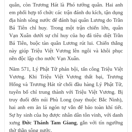
quân, còn Trương Hát là Phó tướng quân. Hai anh
em phối hợp tổ chức các trận đánh du kích, tận dụng
địa hình sông nước để đánh bại quân Lương do Trần
Bá Tiên chỉ huy. Trong một trận chiến lớn, quân
Vạn Xuân dưới sự chỉ huy của họ đã tiêu diệt Trần
Bá Tiên, buộc tàn quân Lương rút lui. Chiến thắng
này giúp Triệu Việt Vương lên ngôi và khôi phục
nền độc lập cho nước Vạn Xuân.
Năm 571, Lý Phật Tử phản bội, tấn công Triệu Việt
Vương. Khi Triệu Việt Vương thất bại, Trương
Hống và Trương Hát từ chối đầu hàng Lý Phật Tử,
tuyên bố chỉ trung thành với Triệu Việt Vương. Bị
truy đuổi đến núi Phù Long (nay thuộc Bắc Ninh),
hai anh em ăn lá ngón tự vẫn để bảo toàn khí tiết.
Sự hy sinh của họ được nhân dân tôn vinh, với danh
xưng
Đức Thánh Tam Giang
, gắn với tín ngưỡng
thờ thần sông nước.