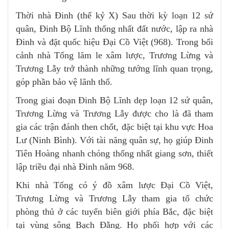
Thời nhà Đinh (thế kỷ X) Sau thời kỳ loạn 12 sứ
quân, Đinh Bộ Lĩnh thống nhất đất nước, lập ra nhà
Đinh và đặt quốc hiệu Đại Cồ Việt (968). Trong bối
cảnh nhà Tống lăm le xâm lược, Trương Lừng và
Trương Lẫy trở thành những tướng lĩnh quan trọng,
góp phần bảo vệ lãnh thổ.
Trong giai đoạn Đinh Bộ Lĩnh dẹp loạn 12 sứ quân,
Trương Lừng và Trương Lẫy được cho là đã tham
gia các trận đánh then chốt, đặc biệt tại khu vực Hoa
Lư (Ninh Bình). Với tài năng quân sự, họ giúp Đinh
Tiên Hoàng nhanh chóng thống nhất giang sơn, thiết
lập triều đại nhà Đinh năm 968.
Khi nhà Tống có ý đồ xâm lược Đại Cồ Việt,
Trương Lừng và Trương Lẫy tham gia tổ chức
phòng thủ ở các tuyến biên giới phía Bắc, đặc biệt
tại vùng sông Bạch Đằng. Họ phối hợp với các