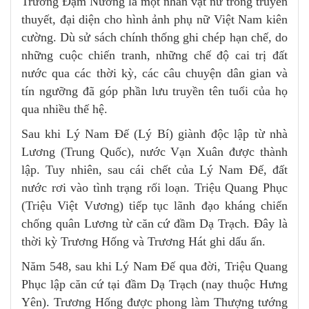
Trương Đạm Nương là một nhân vật nữ trong truyền
thuyết, đại diện cho hình ảnh phụ nữ Việt Nam kiên
cường. Dù sử sách chính thống ghi chép hạn chế, do
những cuộc chiến tranh, những chế độ cai trị đất
nước qua các thời kỳ, các câu chuyện dân gian và
tín ngưỡng đã góp phần lưu truyền tên tuổi của họ
qua nhiều thế hệ.
Sau khi Lý Nam Đế (Lý Bí) giành độc lập từ nhà
Lương (Trung Quốc), nước Vạn Xuân được thành
lập. Tuy nhiên, sau cái chết của Lý Nam Đế, đất
nước rơi vào tình trạng rối loạn. Triệu Quang Phục
(Triệu Việt Vương) tiếp tục lãnh đạo kháng chiến
chống quân Lương từ căn cứ đầm Dạ Trạch. Đây là
thời kỳ Trương Hống và Trương Hát ghi dấu ấn.
Năm 548, sau khi Lý Nam Đế qua đời, Triệu Quang
Phục lập căn cứ tại đầm Dạ Trạch (nay thuộc Hưng
Yên). Trương Hống được phong làm Thượng tướng