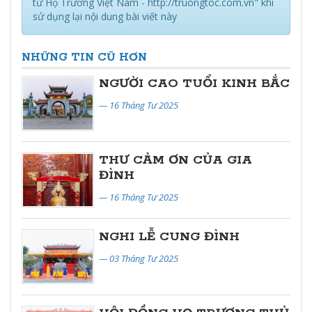
tử Họ Trương Việt Nam - http://truongtoc.com.vn" khi
sử dụng lại nội dung bài viết này
NHỮNG TIN CŨ HƠN
NGƯỜI CAO TUỔI KINH BẮC
— 16 Tháng Tư 2025
THƯ CẢM ƠN CỦA GIA
ĐÌNH
— 16 Tháng Tư 2025
NGHI LỄ CUNG ĐÌNH
— 03 Tháng Tư 2025