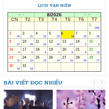
LỊCH VẠN NIÊN
8/2026
<<
<
>
>>
CN
T2
T3
T4
T5
T6
T7
1
19/6
2
3
4
5
6
7
8
20
21
22
23
24
25
26
9
10
11
12
13
14
15
27
28
29
30
1/7
2
3
16
17
18
19
20
21
22
4
5
6
7
8
9
10
23
24
25
26
27
28
29
11
12
13
14
15
16
17
30
31
18
19
BÀI VIẾT ĐỌC NHIỀU