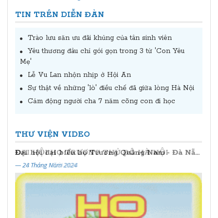
TIN TRÊN DIỄN ĐÀN
Trào lưu săn ưu đãi khủng của tân sinh viên
Yêu thương đâu chỉ gói gọn trong 3 từ 'Con Yêu
Mẹ'
Lễ Vu Lan nhộn nhịp ở Hội An
Sự thật về những 'lò' điều chế đã giữa lòng Hà Nội
Cảm động người cha 7 năm cõng con đi học
THƯ VIỆN VIDEO
Đại hội đại biểu họ Trương Quảng Nam - Đà Nẵng lần thứ II (2024 - 2029)
— 24 Tháng Năm 2024
— 20