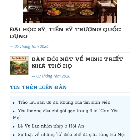
ĐẠI HỌC SỸ, TIẾN SỸ TRƯƠNG QUỐC
DỤNG
— 05 Tháng Tám 2026
BÀN ĐÔI NÉT VỀ MINH TRIẾT
NHÀ THỜ HỌ
— 03 Tháng Tám 2026
TIN TRÊN DIỄN ĐÀN
Trào lưu săn ưu đãi khủng của tân sinh viên
Yêu thương đâu chỉ gói gọn trong 3 từ 'Con Yêu
Mẹ'
Lễ Vu Lan nhộn nhịp ở Hội An
Sự thật về những 'lò' điều chế đã giữa lòng Hà Nội