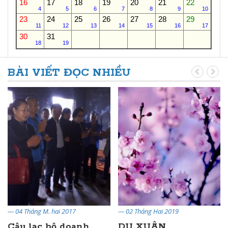
16
17
18
19
20
21
22
4
5
6
7
8
9
10
23
24
25
26
27
28
29
11
12
13
14
15
16
17
30
31
18
19
BÀI VIẾT ĐỌC NHIỀU
— 04 Tháng M. hai 2017
— 02 Tháng Hai 2019
Câu lạc bộ doanh
DU XUÂN