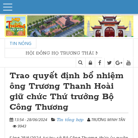
TIN NÓNG
HỘI ĐỒNG HỌ TRƯƠNG THÁI NGUYÊN - HỘI NGHỊ SƠ 
Trao quyết định bổ nhiệm
ông Trương Thanh Hoài
giữ chức Thứ trưởng Bộ
Công Thương
13:54 - 28/06/2024
TRƯƠNG MINH TÂN
Tin tổng hợp
9943
Sáng 28/6/2024, tại trụ sở Bộ Công Thương, thừa ủy quyền