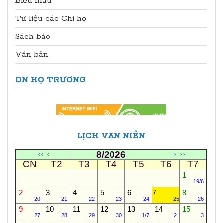
Biễu mẫu
Tư liệu các Chi họ
Sách báo
Văn bản
DN HỌ TRƯƠNG
LỊCH VẠN NIÊN
8/2026
<<
<
>
>>
CN
T2
T3
T4
T5
T6
T7
1
19/6
2
3
4
5
6
7
8
20
21
22
23
24
25
26
9
10
11
12
13
14
15
27
28
29
30
1/7
2
3