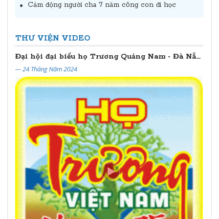
Cảm động người cha 7 năm cõng con đi học
THƯ VIỆN VIDEO
Đại hội đại biểu họ Trương Quảng Nam - Đà Nẵng lần thứ II (2024 - 2029)
— 24 Tháng Năm 2024
— 20