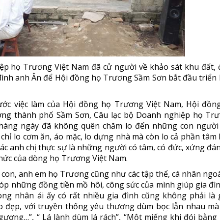
ệp họ Trương Việt Nam đã cử người về khảo sát khu đất, 
đình anh Ân để Hội đồng họ Trương Sầm Sơn bắt đầu triển 
ước việc làm của Hội đồng họ Trương Việt Nam, Hội đồn
ng thành phố Sầm Sơn, Câu lạc bộ Doanh nghiệp họ Tr
 hàng ngày đã không quên chăm lo đến những con người
hỉ lo cơm ăn, áo mặc, lo dựng nhà mà còn lo cả phần tâm l
 các anh chị thực sự là những người có tâm, có đức, xứng đán
chức của dòng họ Trương Việt Nam.
 con, anh em họ Trương cũng như các tập thể, cá nhân ngoà
óp những đồng tiền mồ hôi, công sức của mình giúp gia đìn
ng nhân ái ấy có rất nhiều gia đình cũng không phải là 
ao đẹp, với truyền thống yêu thương dùm bọc lẫn nhau mà
 gương…”, “ Lá lành dùm lá rách”, “Một miếng khi đói bằng