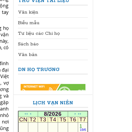
THƯ VIỆN TÀI LIỆU
động
 tay
Văn kiện
Biễu mẫu
g họ
Tư liệu các Chi họ
 vận
này,
Sách báo
, có
Văn bản
đình
 đại
DN HỌ TRƯƠNG
Việt
, vợ
ương
g và
 gặp
LỊCH VẠN NIÊN
oanh
8/2026
 nhỏ
<<
<
>
>>
CN
T2
T3
T4
T5
T6
T7
 nơi
1
cũng
19/6