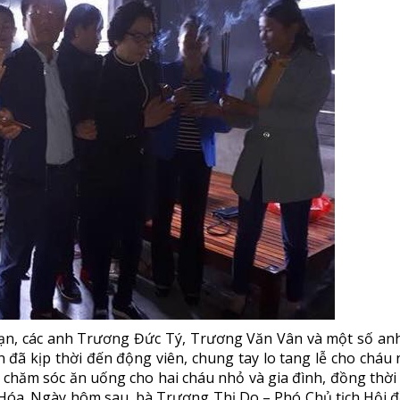
nạn, các anh Trương Đức Tý, Trương Văn Vân và một số anh
ã kịp thời đến động viên, chung tay lo tang lễ cho cháu 
 chăm sóc ăn uống cho hai cháu nhỏ và gia đình, đồng thời
Hóa. Ngày hôm sau, bà Trương Thị Do – Phó Chủ tịch Hội 