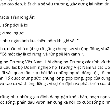
 văn cao đẹp, biết chia sẻ yêu thương, gây dựng lại niềm tin
ạc sĩ Trần long Ẩn:
 sống đời lẻ loi
 vì mọi người
 như ngàn ánh lửa chiều hôm khi gió về…”
 tha, nhắn nhủ một sự cố gắng chung tay vi cộng đồng, vì xã 
Có một cây là có rừng, và rừng sẽ lên xanh…’.
ồng họ Trương Việt Nam, Hội đồng họ Trương các tỉnh và t
ủa Câu lạc bộ Doanh nghiệp họ Trương Việt Nam và các D
 đi sát, quan tâm kịp thời đến những người đồng tộc, tôi 
ền Tổ quốc chung sức, chung lòng góp công, góp của cùng
ụ cao cả và thiêng liêng : vì sự ổn định và phát triển của 
 cũng như những gia đình đang gặp khó khăn, hoạn nạn 
ộc sống, phấn đấu vươn lên cùng xã hội, có cuộc sống bình