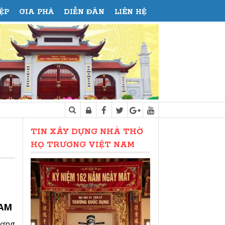
ỆP
GIA PHẢ
DIỄN ĐÀN
LIÊN HỆ
HỘI ĐỒNG HỌ TRƯƠNG THÁI NGUYÊN - HỘI NGHỊ 
i
TIN XÂY DỰNG NHÀ THỜ
HỌ TRƯƠNG VIỆT NAM
NAM
ương