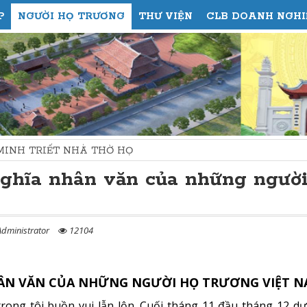
P
NGƯỜI HỌ TRƯƠNG
THƯ VIỆN
CLB DOANH NGHI
 NHÀ THỜ HỌ
nghĩa nhân văn của những ngườ
dministrator
12104
HÂN VĂN CỦA NHỮNG NGƯỜI HỌ TRƯƠNG VIỆT 
rong tôi buồn vui lẫn lộn. Cuối tháng 11 đầu tháng 12 d