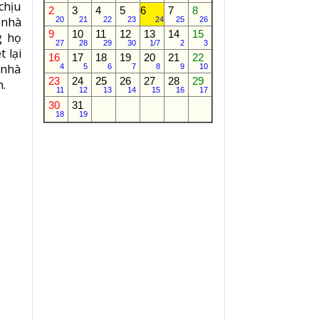
chịu
2
3
4
5
6
7
8
 nhà
20
21
22
23
24
25
26
9
10
11
12
13
14
15
g họ
27
28
29
30
1/7
2
3
 lại
16
17
18
19
20
21
22
 nhà
4
5
6
7
8
9
10
23
24
25
26
27
28
29
h.
11
12
13
14
15
16
17
30
31
18
19