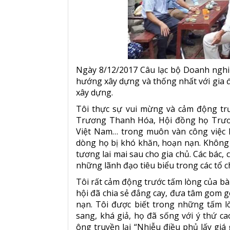
Ngày 8/12/2017 Câu lạc bộ Doanh nghi
hướng xây dựng và thống nhất với gia 
xây dựng.
Tôi thực sự vui mừng và cảm động tr
Trương Thanh Hóa, Hội đồng họ Trươ
Việt Nam… trong muôn vàn công việc
dòng họ bị khó khăn, hoạn nạn. Không c
tương lai mai sau cho gia chủ. Các bác,
những lãnh đạo tiêu biểu trong các tổ 
Tôi rất cảm động trước tấm lòng của bà
hội đã chia sẻ đắng cay, đưa tâm gom g
nạn. Tôi được biết trong những tấm lò
sang, khá giả, họ đã sống với ý thứ c
ông truyền lại “Nhiễu điều phủ lấy giá