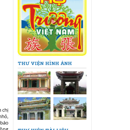
THƯ VIỆN HÌNH ẢNH
 chị
nhỏ,
 báo
đồng