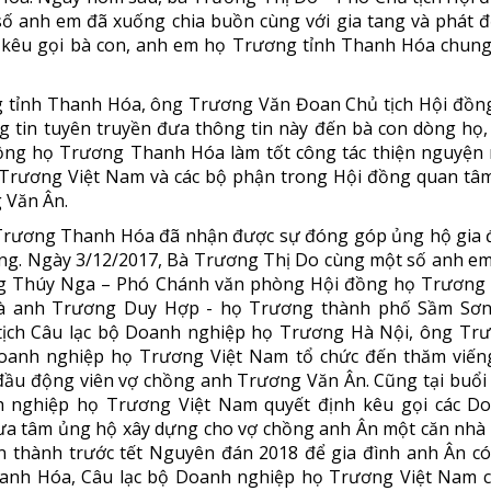
ố anh em đã xuống chia buồn cùng với gia tang và phát 
 kêu gọi bà con, anh em họ Trương tỉnh Thanh Hóa chung
g tỉnh Thanh Hóa, ông Trương Văn Đoan Chủ tịch Hội đồn
 tin tuyên truyền đưa thông tin này đến bà con dòng họ,
ồng họ Trương Thanh Hóa làm tốt công tác thiện nguyện 
Trương Việt Nam và các bộ phận trong Hội đồng quan tâm
 Văn Ân.
 Trương Thanh Hóa đã nhận được sự đóng góp ủng hộ gia 
đồng. Ngày 3/12/2017, Bà Trương Thị Do cùng một số anh em
g Thúy Nga – Phó Chánh văn phòng Hội đồng họ Trương 
à anh Trương Duy Hợp - họ Trương thành phố Sầm Sơn
ịch Câu lạc bộ Doanh nghiệp họ Trương Hà Nội, ông Tr
Doanh nghiệp họ Trương Việt Nam tổ chức đến thăm viến
 đầu động viên vợ chồng anh Trương Văn Ân. Cũng tại buổi
h nghiệp họ Trương Việt Nam quyết định kêu gọi các D
ưa tâm ủng hộ xây dựng cho vợ chồng anh Ân một căn nhà
àn thành trước tết Nguyên đán 2018 để gia đình anh Ân có
anh Hóa, Câu lạc bộ Doanh nghiệp họ Trương Việt Nam 