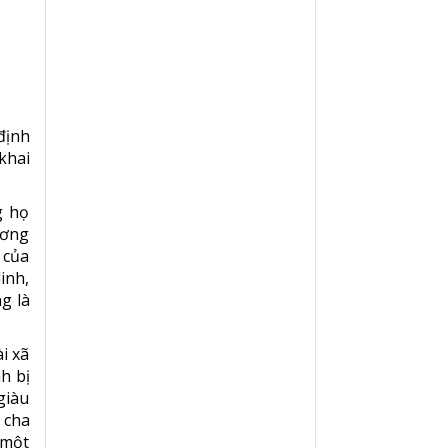
định
khai
g họ
ương
 của
inh,
g là
i xã
h bị
giàu
 cha
 một