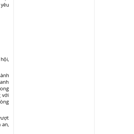
 yêu
hội,
hành
oanh
mong
 với
dòng
vượt
 an,