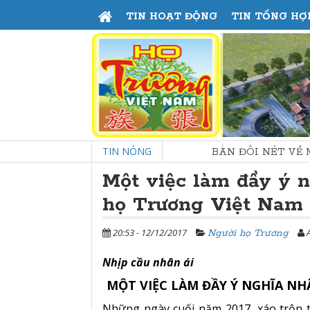
TIN HOẠT ĐỘNG
TIN TỔNG HỢ
TIN NÓNG
BÀN ĐÔI NÉT VỀ MINH TRIẾT
Một việc làm đầy ý 
họ Trương Việt Nam
20:53 - 12/12/2017
A
Người họ Trương
Nhịp cầu nhân ái
MỘT VIỆC LÀM ĐẦY Ý NGHĨA N
Những ngày cuối năm 2017, xáo trộn t