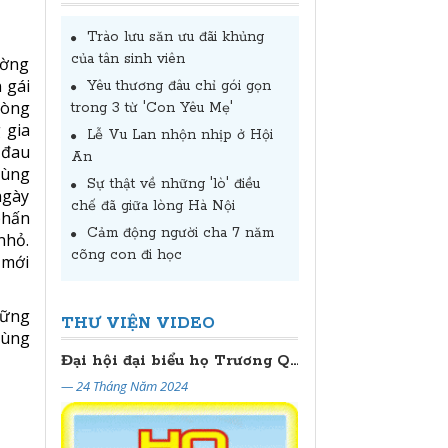
Trào lưu săn ưu đãi khủng
của tân sinh viên
ường
 gái
Yêu thương đâu chỉ gói gọn
lòng
trong 3 từ 'Con Yêu Mẹ'
 gia
Lễ Vu Lan nhộn nhịp ở Hội
 đau
An
vùng
Sự thật về những 'lò' điều
ngày
chế đã giữa lòng Hà Nội
phấn
Cảm động người cha 7 năm
nhỏ.
cõng con đi học
 mới
hững
THƯ VIỆN VIDEO
vùng
ĐẠI HỘI HỌ TRƯƠNG THỦ ĐÔ HÀ NỘI
Đại hội đại biểu họ Trương Quảng Nam - Đà Nẵng lần thứ II (2024 - 2029)
— 24 Tháng Năm 2024
— 20 Tháng Năm 2024