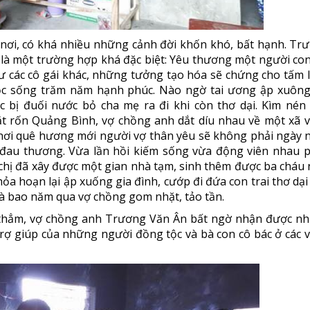
ơi, có khá nhiều những cảnh đời khốn khó, bất hạnh. Tr
là một trường hợp khá đặc biệt: Yêu thương một người con
 các cô gái khác, những tưởng tạo hóa sẽ chứng cho tấm 
ộc sống trăm năm hạnh phúc. Nào ngờ tai ương ập xuông
c bị đuối nước bỏ cha mẹ ra đi khi còn thơ dại. Kìm nén
t rốn Quảng Bình, vợ chồng anh dắt díu nhau về một xã 
ơi quê hương mới người vợ thân yêu sẽ không phải ngày 
 đau thương. Vừa lần hồi kiếm sống vừa động viên nhau 
chị đã xây được một gian nhà tạm, sinh thêm được ba cháu 
ỏa hoạn lại ập xuống gia đình, cướp đi đứa con trai thơ dại
 mà bao năm qua vợ chồng gom nhặt, tảo tần.
 thẳm, vợ chồng anh Trương Văn Ân bất ngờ nhận được n
trợ giúp của những người đồng tộc và bà con cô bác ở các 
Nữ Luật Sư tài đức vẹn toàn LÀ AI ?mà khiến ÔNG VUA Cafe Trung Nguyên mời làm luật sư cho riêng mình
Đại Hội Đại Biểu Họ Trương Thủ Đô Hà Nội Lần Thứ II Nhiệm Kỳ 2024-2029
— 29 Tháng M. một 2024
— 28 Tháng Mười 2024