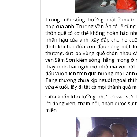
Trong cuộc sống thường nhật ở muôn n
hợp của anh Trương Văn Ân có lẽ cũng 
thôn quê có cơ thể không hoàn hảo như
nhân hậu của anh, xây đắp cho họ cu
đình khi hai đứa con đầu cùng một lú
thương, dứt bỏ vùng quê chôn nhau cắ
ven Sầm Sơn kiếm sống, hằng mong ở n
thấy nhìn hai ngôi mộ nhỏ mà vợi bớt
đấu vươn lên trên quê hương mới, anh 
Tang thương chưa kịp nguôi ngoai thì h
vừa 4 tuổi, lấy đi tất cả mọi thành quả
Giữa khốn khó tưởng như rơi vào vực
lời động viên, thăm hỏi, nhận được sự 
miền.
FULL TRẬN Victory8: Trương Đình Hoàng - Lee Gyu Huyn
— 09 Tháng Ba 2020
— 09 Tháng Ba 2020