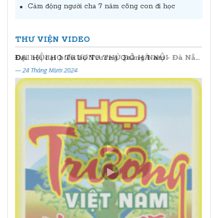
Cảm động người cha 7 năm cõng con đi học
THƯ VIỆN VIDEO
Đại hội đại biểu họ Trương Quảng Nam - Đà Nẵng lần thứ II (2024 - 2029)
— 24 Tháng Năm 2024
— 20