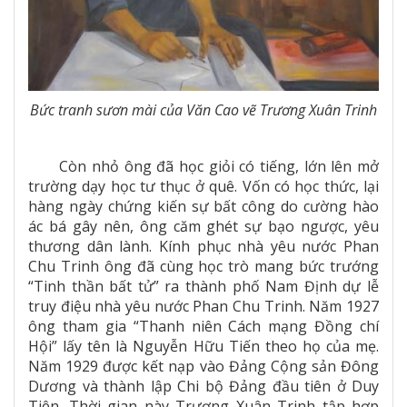
Bức tranh sươn mài của Văn Cao vẽ Trương Xuân Trinh
Còn nhỏ ông đã học giỏi có tiếng, lớn lên mở
trường dạy học tư thục ở quê. Vốn có học thức, lại
hàng ngày chứng kiến sự bất công do cường hào
ác bá gây nên, ông căm ghét sự bạo ngược, yêu
thương dân lành. Kính phục nhà yêu nước Phan
Chu Trinh ông đã cùng học trò mang bức trướng
“Tinh thần bất tử” ra thành phố Nam Định dự lễ
truy điệu nhà yêu nước Phan Chu Trinh. Năm 1927
ông tham gia “Thanh niên Cách mạng Đồng chí
Hội” lấy tên là Nguyễn Hữu Tiến theo họ của mẹ.
Năm 1929 được kết nạp vào Đảng Cộng sản Đông
Dương và thành lập Chi bộ Đảng đầu tiên ở Duy
Tiên. Thời gian này Trương Xuân Trinh tập hợp