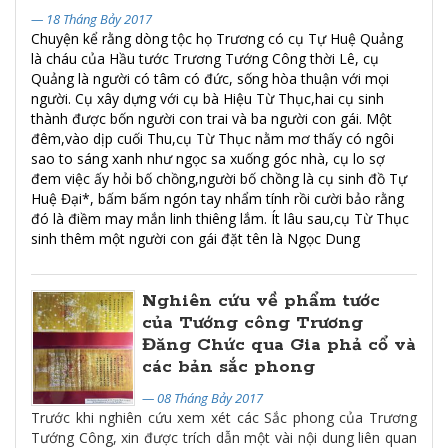
— 18 Tháng Bảy 2017
Chuyện kể rằng dòng tộc họ Trương có cụ Tự Huệ Quảng
là cháu của Hầu tước Trương Tướng Công thời Lê, cụ
Quảng là người có tâm có đức, sống hòa thuận với mọi
người. Cụ xây dựng với cụ bà Hiệu Từ Thục,hai cụ sinh
thành được bốn người con trai và ba người con gái. Một
đêm,vào dịp cuối Thu,cụ Từ Thục nằm mơ thấy có ngôi
sao to sáng xanh như ngọc sa xuống góc nhà, cụ lo sợ
đem việc ấy hỏi bố chồng,người bố chồng là cụ sinh đồ Tự
Huệ Đại*, bấm bấm ngón tay nhẩm tính rồi cười bảo rằng
đó là điềm may mắn linh thiêng lắm. Ít lâu sau,cụ Từ Thục
sinh thêm một người con gái đặt tên là Ngọc Dung
Nghiên cứu về phẩm tước
của Tướng công Trương
Đăng Chức qua Gia phả cổ và
các bản sắc phong
— 08 Tháng Bảy 2017
Trước khi nghiên cứu xem xét các Sắc phong của Trương
Tướng Công, xin được trích dẫn một vài nội dung liên quan