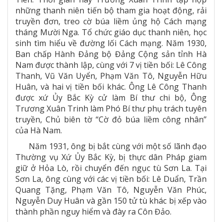
những thanh niên tiến bộ tham gia hoạt động, rải
truyền đơn, treo cờ búa liềm ủng hộ Cách mạng
tháng Mười Nga. Tổ chức giáo dục thanh niên, học
sinh tìm hiểu về đường lối Cách mạng. Năm 1930,
Ban chấp Hành Đảng bộ Đảng Cộng sản tỉnh Hà
Nam được thành lập, cùng với 7 vị tiền bối: Lê Công
Thanh, Vũ Văn Uyển, Phạm Văn Tô, Nguyễn Hữu
Huân, và hai vị tiền bối khác. Ông Lê Công Thanh
được xứ Ủy Bắc Kỳ cử làm Bí thư chi bộ, Ông
Trương Xuân Trinh làm Phó Bí thư phụ trách tuyên
truyền, Chủ biên tờ “Cờ đỏ búa liềm công nhân”
của Hà Nam.
Năm 1931, ông bị bắt cùng với một số lãnh đạo
Thường vụ Xứ Ủy Bắc Kỳ, bị thực dân Pháp giam
giữ ở Hỏa Lò, rồi chuyển đến ngục tù Sơn La. Tại
Sơn La, ông cùng với các vị tiền bối: Lê Duẩn, Trần
Quang Tặng, Phạm Văn Tô, Nguyễn Văn Phúc,
Nguyễn Duy Huân và gần 150 tử tù khác bị xếp vào
thành phần nguy hiểm và đày ra Côn Đảo.