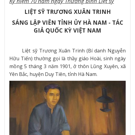
Kỷ niệm 70 năm ngày Thương binh Liệt sỹ
LIỆT SỸ TRƯƠNG XUÂN TRINH
SÁNG LẬP VIÊN TỈNH ỦY HÀ NAM - TÁC
GIẢ QUỐC KỲ
VIỆT NAM
Liệt sỹ Trương Xuân Trinh (Bí danh Nguyễn
Hữu Tiến) thường gọi là thầy giáo Hoài, sinh ngày
mồng 5 tháng 3 năm 1901, ở thôn Lũng Xuyên, xã
Yên Bắc, huyện Duy Tiên, tỉnh Hà Nam.