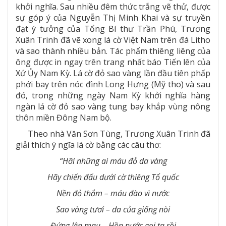
khởi nghĩa. Sau nhiều đêm thức trắng vẽ thử, được
sự góp ý của Nguyễn Thị Minh Khai và sự truyền
đạt ý tưởng của Tổng Bí thư Trần Phú, Trương
Xuân Trinh đã vẽ xong lá cờ Việt Nam trên đá Litho
và sao thành nhiều bản. Tác phẩm thiêng liêng của
ông được in ngay trên trang nhất báo Tiến lên của
Xứ Ủy Nam Kỳ. Lá cờ đỏ sao vàng lần đầu tiên phấp
phới bay trên nóc đình Long Hưng (Mỹ tho) và sau
đó, trong những ngày Nam Kỳ khởi nghĩa hàng
ngàn lá cờ đỏ sao vàng tung bay khắp vùng nông
thôn miền Đông Nam bộ.
Theo nhà Văn Sơn Tùng, Trương Xuân Trinh đã
giải thích ý ngĩa lá cờ bằng các câu thơ:
“Hỡi những ai máu đỏ da vàng
Hãy chiến đấu dưới cờ thiêng Tổ quốc
Nền đỏ thắm – máu đào vì nước
Sao vàng tươi – da của giống nòi
Đứng lên mau – Hồn nước gọi ta rồi