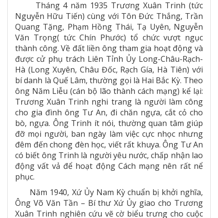
Tháng 4 năm 1935 Trương Xuân Trinh (tức
Nguyễn Hữu Tiến) cùng với Tôn Đức Thắng, Trần
Quang Tặng, Phạm Hồng Thái, Tạ Uyên, Nguyễn
Văn Trọng( tức Chín Phước) tổ chức vượt ngục
thành công. Về đất liền ông tham gia hoạt động và
được cử phụ trách Liên Tỉnh Ủy Long-Châu-Rạch-
Hà (Long Xuyên, Châu Đốc, Rạch Gía, Hà Tiên) với
bí danh là Quế Lâm, thường gọi là Hai Bắc Kỳ. Theo
ông Năm Liễu (cán bộ lão thành cách mạng) kể lại:
Trương Xuân Trinh nghi trang là người làm công
cho gia đình ông Tư An, đi chăn ngựa, cắt cỏ cho
bò, ngựa. Ông Trinh ít nói, thường quan tâm giúp
đỡ mọi người, ban ngày làm việc cực nhọc nhưng
đêm đến chong đèn học, viết rất khuya. Ông Tư An
có biết ông Trinh là người yêu nước, chấp nhận lao
động vất vả để hoạt động Cách mạng nên rất nể
phục.
Năm 1940, Xứ Ủy Nam Kỳ chuẩn bị khởi nghĩa,
Ông Võ Văn Tần – Bí thư Xứ Ủy giao cho Trương
Xuân Trinh nghiên cứu vẽ cờ biểu trưng cho cuộc