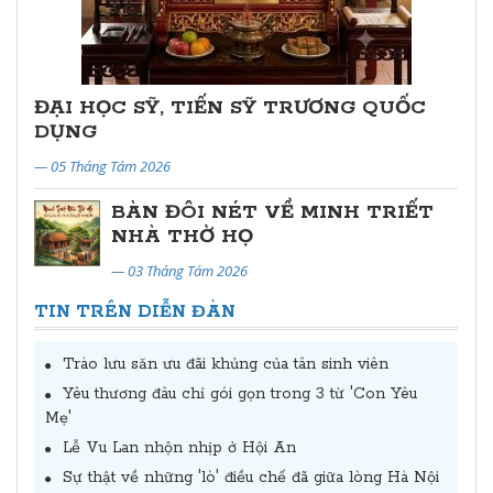
ĐẠI HỌC SỸ, TIẾN SỸ TRƯƠNG QUỐC
DỤNG
— 05 Tháng Tám 2026
BÀN ĐÔI NÉT VỀ MINH TRIẾT
NHÀ THỜ HỌ
— 03 Tháng Tám 2026
TIN TRÊN DIỄN ĐÀN
Trào lưu săn ưu đãi khủng của tân sinh viên
Yêu thương đâu chỉ gói gọn trong 3 từ 'Con Yêu
Mẹ'
Lễ Vu Lan nhộn nhịp ở Hội An
Sự thật về những 'lò' điều chế đã giữa lòng Hà Nội