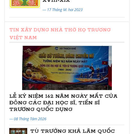
XVIII-XIX
— 17 Tháng M. hai 2023
TIN XÂY DỰNG NHÀ THỜ HỌ TRƯƠNG
VIỆT NAM
LỄ KỶ NIỆM 162 NĂM NGÀY MẤT CỦA
ĐÔNG CÁC ĐẠI HỌC SĨ, TIẾN SĨ
TRƯƠNG QUỐC DỤNG
— 08 Tháng Tám 2026
TÙ TRƯỞNG KHẢ LÃM QUỐC