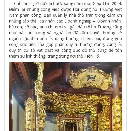
Chỉ còn it giờ nữa là bước sang năm mới Giáp Thìn 2024.
Điểm lại những công việc được Hội đồng họ Trương Việt
Nam phân công, Ban quản lý nhà thờ trân trọng cảm ơn
những tập thể, cá nhân các Doanh nghiệp – Doanh nhân,
bà con, cô bác, anh chị em trai gái, dâu rể họ Trương cũng
như bà con trong và ngoài họ đã tâm huyết hướng về
nguồn cội, đến tiến lễ, dâng hương, chiêm bái, đóng góp
công sức tiền của góp phần duy trì hương đăng, cúng lễ,
duy trì cơ sở vật chất và công đức đồ thờ cúng để tôn
thêm sự linh thiêng, trang trọng nơi thờ Tiên Tổ.