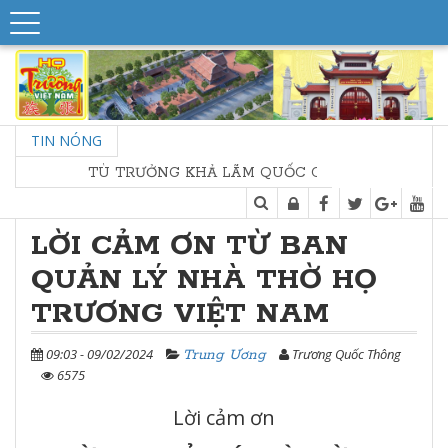
TIN NÓNG
TÙ TRƯỞNG KHẢ LÃM QUỐC CÔNG, SƠN LÂM THƯỢNG 
LỜI CẢM ƠN TỪ BAN
QUẢN LÝ NHÀ THỜ HỌ
TRƯƠNG VIỆT NAM
09:03 - 09/02/2024
Trương Quốc Thông
Trung Ương
6575
Lời cảm ơn