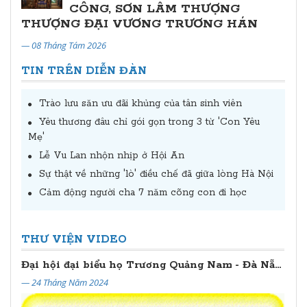
CÔNG, SƠN LÂM THƯỢNG
THƯỢNG ĐẠI VƯƠNG TRƯƠNG HÁN
— 08 Tháng Tám 2026
TIN TRÊN DIỄN ĐÀN
Trào lưu săn ưu đãi khủng của tân sinh viên
Yêu thương đâu chỉ gói gọn trong 3 từ 'Con Yêu
Mẹ'
Lễ Vu Lan nhộn nhịp ở Hội An
Sự thật về những 'lò' điều chế đã giữa lòng Hà Nội
Cảm động người cha 7 năm cõng con đi học
THƯ VIỆN VIDEO
Đại hội đại biểu họ Trương Quảng Nam - Đà Nẵng lần thứ II (2024 - 2029)
— 24 Tháng Năm 2024
— 20