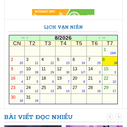
LỊCH VẠN NIÊN
8/2026
<<
<
>
>>
CN
T2
T3
T4
T5
T6
T7
1
19/6
2
3
4
5
6
7
8
20
21
22
23
24
25
26
9
10
11
12
13
14
15
27
28
29
30
1/7
2
3
16
17
18
19
20
21
22
4
5
6
7
8
9
10
23
24
25
26
27
28
29
11
12
13
14
15
16
17
30
31
18
19
BÀI VIẾT ĐỌC NHIỀU