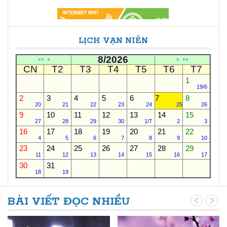
LỊCH VẠN NIÊN
8/2026
<<
<
>
>>
CN
T2
T3
T4
T5
T6
T7
1
19/6
2
3
4
5
6
7
8
20
21
22
23
24
25
26
9
10
11
12
13
14
15
27
28
29
30
1/7
2
3
16
17
18
19
20
21
22
4
5
6
7
8
9
10
23
24
25
26
27
28
29
11
12
13
14
15
16
17
30
31
18
19
BÀI VIẾT ĐỌC NHIỀU