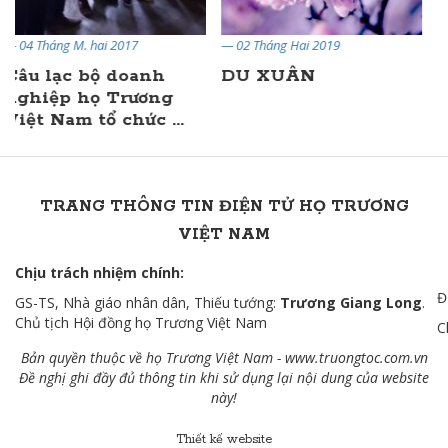
— 02 Tháng Hai 2019
— 19 Tháng Một 2019
DU XUÂN
Lời hứa!
TRANG THÔNG TIN ĐIỆN TỬ HỌ TRƯƠNG
VIỆT NAM
Chịu trách nhiệm chính:
Đ
GS-TS, Nhà giáo nhân dân, Thiếu tướng:
Trương Giang Long
.
Chủ tịch Hội đồng họ Trương Việt Nam
C
Bản quyền thuộc về họ Trương Việt Nam -
www.truongtoc.com
.vn
Đề nghị ghi đầy đủ thông tin khi sử dụng lại nội dung của website
này!
Thiết kế website