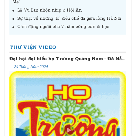
Mẹ'
Lễ Vu Lan nhộn nhịp ở Hội An
Sự thật về những 'lò' điều chế đã giữa lòng Hà Nội
Cảm động người cha 7 năm cõng con đi học
THƯ VIỆN VIDEO
Đại hội đại biểu họ Trương Quảng Nam - Đà Nẵng lần thứ II (2024 - 2029)
— 24 Tháng Năm 2024
— 20