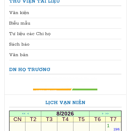
THƯ VIỆN TÀI LIỆU
Văn kiện
Biễu mẫu
Tư liệu các Chi họ
Sách báo
Văn bản
DN HỌ TRƯƠNG
LỊCH VẠN NIÊN
8/2026
<<
<
>
>>
CN
T2
T3
T4
T5
T6
T7
1
19/6