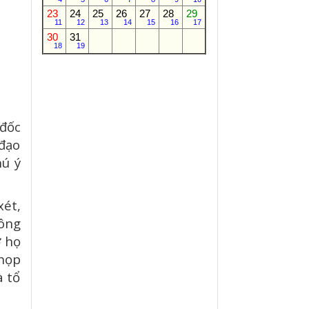
23
24
25
26
27
28
29
11
12
13
14
15
16
17
30
31
18
19
đốc
 đạo
hú ý
xét,
công
ờ họ
họp
à tổ