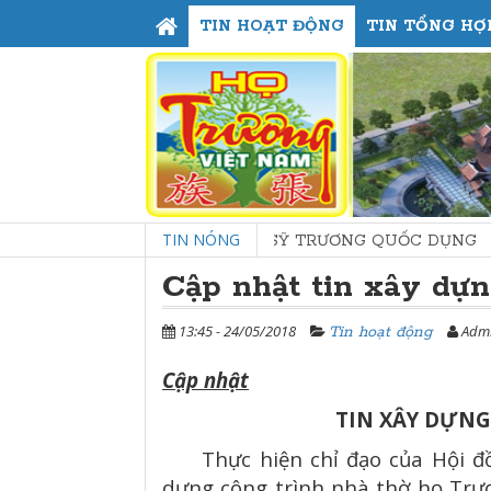
TIN HOẠT ĐỘNG
TIN TỔNG HỢ
TIN NÓNG
I HỌC SỸ, TIẾN SỸ TRƯƠNG QUỐC DỤNG
Cập nhật tin xây dự
13:45 - 24/05/2018
Admi
Tin hoạt động
Cập nhật
TIN XÂY DỰNG
Thực hiện chỉ đạo của Hội đồn
dựng công trình nhà thờ họ Trươ