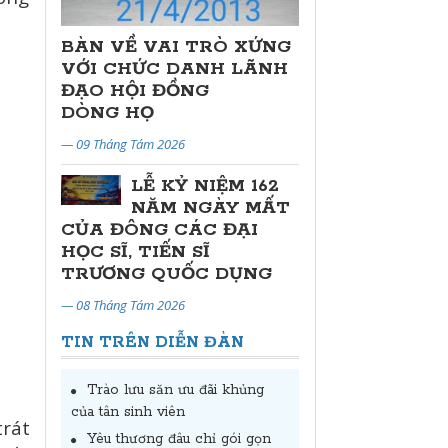
BÀN VỀ VAI TRÒ XỨNG
VỚI CHỨC DANH LÃNH
ĐẠO HỘI ĐỒNG
DÒNG HỌ
— 09 Tháng Tám 2026
LỄ KỶ NIỆM 162
NĂM NGÀY MẤT
CỦA ĐÔNG CÁC ĐẠI
HỌC SĨ, TIẾN SĨ
TRƯƠNG QUỐC DỤNG
— 08 Tháng Tám 2026
TIN TRÊN DIỄN ĐÀN
Trào lưu săn ưu đãi khủng
của tân sinh viên
trát
Yêu thương đâu chỉ gói gọn