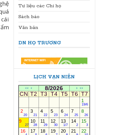
nghệ
Tư liệu các Chi họ
 quá
Sách báo
 cái
Cẩm
Văn bản
DN HỌ TRƯƠNG
LỊCH VẠN NIÊN
8/2026
<<
<
>
>>
CN
T2
T3
T4
T5
T6
T7
1
19/6
2
3
4
5
6
7
8
20
21
22
23
24
25
26
9
10
11
12
13
14
15
27
28
29
30
1/7
2
3
16
17
18
19
20
21
22
4
5
6
7
8
9
10