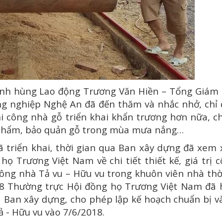
h hùng Lao động Trương Văn Hiền – Tổng Giám 
ng nghiệp Nghệ An đã đến thăm và nhắc nhở, chỉ
i công nhà gỗ triển khai khẩn trương hơn nữa, c
n phẩm, bảo quản gỗ trong mùa mưa nắng…
triển khai, thời gian qua Ban xây dựng đã xem 
ọ Trương Việt Nam về chi tiết thiết kế, giá trị 
 công nhà Tả vu – Hữu vu trong khuôn viên nhà th
8 Thường trực Hội đồng họ Trương Việt Nam đã 
a Ban xây dựng, cho phép lập kế hoạch chuẩn bị v
ả - Hữu vu vào 7/6/2018.