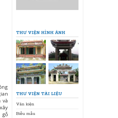
THƯ VIỆN HÌNH ẢNH
đồng
gian
THƯ VIỆN TÀI LIỆU
a và
Văn kiện
 xây
Biễu mẫu
 gỗ