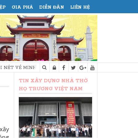
ỆP
GIA PHẢ
DIỄN ĐÀN
LIÊN HỆ
 TRIẾT NHÀ THỜ HỌ
TIN XÂY DỰNG NHÀ THỜ
HỌ TRƯƠNG VIỆT NAM
xây
công