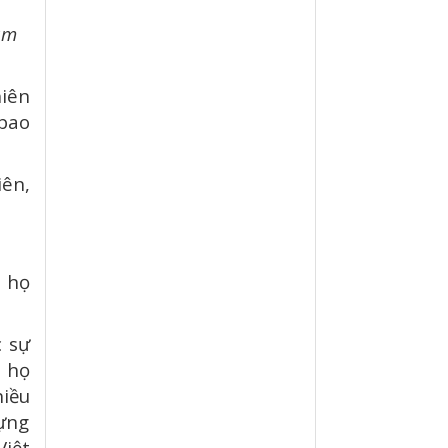
ăm
iên
 bao
iên,
 họ
 sự
 họ
hiều
dựng
Việt