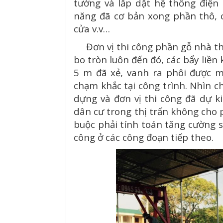
tường và lắp dặt hệ thống điện
năng đã cơ bản xong phần thô, c
cửa v.v…
Đơn vị thi công phần gỗ nhà thờ 
bo tròn luôn đến đó, các bẩy liền
5 m đã xẻ, vanh ra phôi được m
chạm khắc tại công trình. Nhìn c
dựng và đơn vị thi công đã dự k
dân cư trong thị trấn không cho p
buộc phải tính toán tăng cường s
Đại hội đại biểu họ Trương Quảng Nam - Đà Nẵng lần thứ II (2024 - 2029)
công ở các công đoạn tiếp theo.
— 24 Tháng Năm 2024
— 20 Tháng Năm 2024