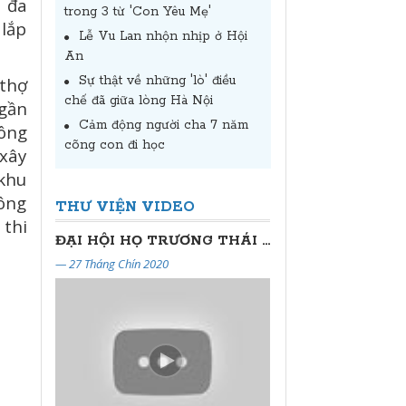
 đa
trong 3 từ 'Con Yêu Mẹ'
 lắp
Lễ Vu Lan nhộn nhịp ở Hội
An
Sự thật về những 'lò' điều
 thợ
chế đã giữa lòng Hà Nội
 gần
Cảm động người cha 7 năm
ông
cõng con đi học
 xây
 khu
công
THƯ VIỆN VIDEO
 thi
ĐẠI HỘI HỌ TRƯƠNG THÁI NGUYÊN LẦN THỨ NHẤT
— 27 Tháng Chín 2020
— 17 Tháng Ba 2020