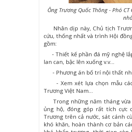
Ông Trương Quốc Thông - Phó CT 
nhà
Nhân dịp này, Chủ tịch Trương
cứu, thống nhất và trình Hội đồ
gồm:
- Thiết kế phần đá mỹ nghệ lắp 
lan can, bậc lên xuống v.v…
- Phương án bố trí nội thất nh
- Xem xét lựa chọn mẫu các s
Trương Việt Nam…
Trong những năm tháng vừa qu
ủng hộ, đóng góp rất tích cực 
Trương trên cả nước, sát cánh c
khó khăn, hoàn thành cơ bản các
khá khẩn trương, thời gian còn l