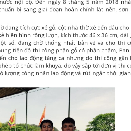
 nước nội bộ. Đến ngày 8 tháng 5 năm 2018 nhà
huẩn bị sang giai đoạn hoàn chỉnh lát nền, sơn,
đang tích cực xẻ gỗ, cột nhà thờ xẻ đến đâu cho
 kẻ hiên hình rồng lượn, kích thước 46 x 36 cm, dài
ột số, đang chờ thống nhất bản vẽ và cho thi c
hung tiến độ thi công phần gỗ có phần chậm, Ban
iến cho lao động tăng ca nhưng do thi công gần
hép tổ chức làm khuya, do vậy sắp tới đơn vị thi 
ố lượng công nhân lao động và rút ngắn thời gian
Đại hội họ Trương Quảng Nam - Đà Nẵng nhiệm kỳ 2024-2029, Một hành trình kết nối
ĐẠI LỄ YÊN VỊ ĐIỀN HOÀN LONG MẠCH NHÀ THỜ HỌ TRƯƠNG VIỆT NAM TẠI HOA LƯ, NINH BÌNH NGÀY 21/4/2021
NGƯỜI HỌ TRƯƠNG
— 17 Tháng Năm 2021
— 25 Tháng Mười 2020