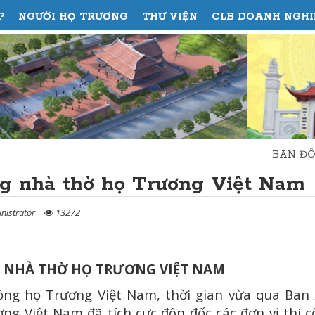
P
NGƯỜI HỌ TRƯƠNG
THƯ VIỆN
CLB DOANH NGHI
BÀN ĐÔI NÉT VỀ MINH
ng nhà thờ họ Trương Việt Nam
nistrator
13272
 NHÀ THỜ HỌ TRƯƠNG VIỆT NAM
g họ Trương Việt Nam, thời gian vừa qua Ban 
ng Việt Nam đã tích cực đôn đốc các đơn vị thi 