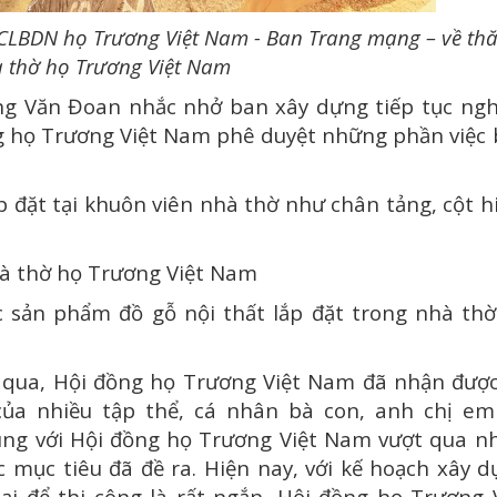
CLBDN họ Trương Việt Nam - Ban Trang mạng – về th
 thờ họ Trương Việt Nam
 Văn Đoan nhắc nhở ban xây dựng tiếp tục ngh
ng họ Trương Việt Nam phê duyệt những phần việc
đặt tại khuôn viên nhà thờ như chân tảng, cột h
à thờ họ Trương Việt Nam
ản phẩm đồ gỗ nội thất lắp đặt trong nhà thờ
a, Hội đồng họ Trương Việt Nam đã nhận được
của nhiều tập thể, cá nhân bà con, anh chị em
ùng với Hội đồng họ Trương Việt Nam vượt qua n
 mục tiêu đã đề ra. Hiện nay, với kế hoạch xây 
ại để thi công là rất ngắn, Hội đồng họ Trương 