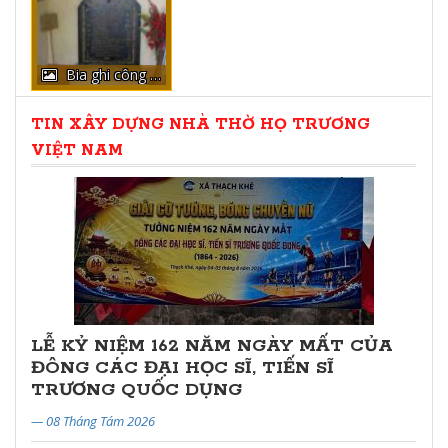
Bia ghi công đức
TIN XÂY DỰNG NHÀ THỜ HỌ TRƯƠNG
VIỆT NAM
LỄ KỶ NIỆM 162 NĂM NGÀY MẤT CỦA
ĐÔNG CÁC ĐẠI HỌC SĨ, TIẾN SĨ
TRƯƠNG QUỐC DỤNG
— 08 Tháng Tám 2026