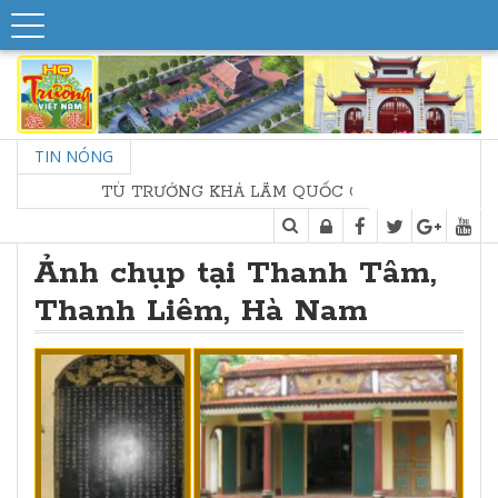
TIN NÓNG
TÙ TRƯỞNG KHẢ LÃM QUỐC CÔNG, SƠN LÂM THƯ
Ảnh chụp tại Thanh Tâm,
Thanh Liêm, Hà Nam