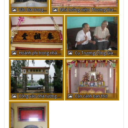
Văn bia trong nhà tưởng niệm
Nhà tưởng niệm Thương thư Tiến sỹ Trương Công Giai
Hoành phi trong nhà tưởng niệm
Cụ Trương Công Giang và Ông Trương Văn Hộ
Cổng vào nhà tưởng niệm
Cận cảnh ban thờ