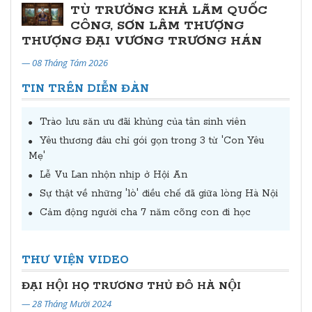
TÙ TRƯỞNG KHẢ LÃM QUỐC
CÔNG, SƠN LÂM THƯỢNG
THƯỢNG ĐẠI VƯƠNG TRƯƠNG HÁN
— 08 Tháng Tám 2026
TIN TRÊN DIỄN ĐÀN
Trào lưu săn ưu đãi khủng của tân sinh viên
Yêu thương đâu chỉ gói gọn trong 3 từ 'Con Yêu
Mẹ'
Lễ Vu Lan nhộn nhịp ở Hội An
Sự thật về những 'lò' điều chế đã giữa lòng Hà Nội
Cảm động người cha 7 năm cõng con đi học
THƯ VIỆN VIDEO
Đại Hội Đại Biểu Họ Trương Thủ Đô Hà Nội Lần Thứ II Nhiệm Kỳ 2024-2029
ĐẠI HỘI HỌ TRƯƠNG THỦ ĐÔ HÀ NỘI
— 28 Tháng Mười 2024
— 24