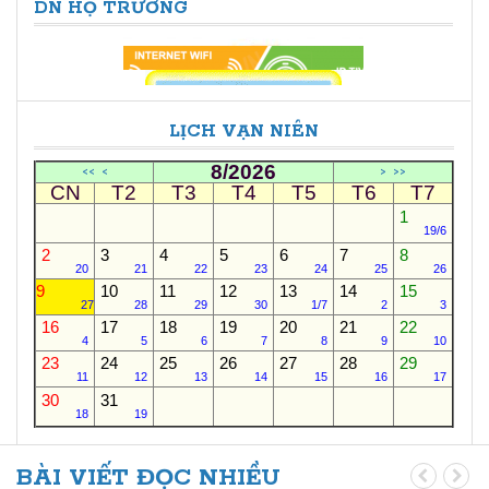
DN HỌ TRƯƠNG
LỊCH VẠN NIÊN
8/2026
<<
<
>
>>
CN
T2
T3
T4
T5
T6
T7
1
19/6
2
3
4
5
6
7
8
20
21
22
23
24
25
26
9
10
11
12
13
14
15
27
28
29
30
1/7
2
3
16
17
18
19
20
21
22
4
5
6
7
8
9
10
23
24
25
26
27
28
29
11
12
13
14
15
16
17
30
31
18
19
BÀI VIẾT ĐỌC NHIỀU