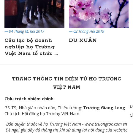
— 02 Tháng Hai 2019
— 19 Tháng Một 2019
DU XUÂN
Lời hứa!
TRANG THÔNG TIN ĐIỆN TỬ HỌ TRƯƠNG
VIỆT NAM
Chịu trách nhiệm chính:
Đ
GS-TS, Nhà giáo nhân dân, Thiếu tướng:
Trương Giang Long
.
Chủ tịch Hội đồng họ Trương Việt Nam
C
Bản quyền thuộc về họ Trương Việt Nam -
www.truongtoc.com
.vn
Đề nghị ghi đầy đủ thông tin khi sử dụng lại nội dung của website