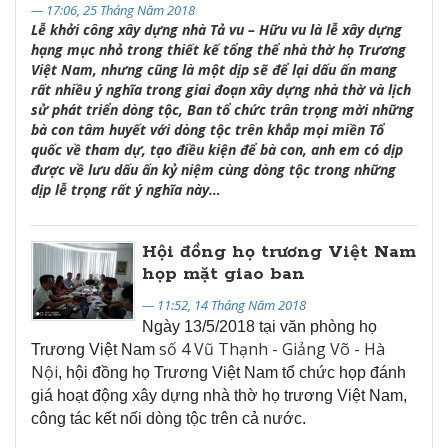
— 17:06, 25 Tháng Năm 2018
Lễ khởi công xây dựng nhà Tả vu – Hữu vu là lễ xây dựng
hạng mục nhỏ trong thiết kế tổng thể nhà thờ họ Trương
Việt Nam, nhưng cũng là một dịp sẽ để lại dấu ấn mang
rất nhiều ý nghĩa trong giai đoạn xây dựng nhà thờ và lịch
sử phát triển dòng tộc, Ban tổ chức trân trọng mời những
bà con tâm huyết với dòng tộc trên khắp mọi miền Tổ
quốc về tham dự, tạo điều kiện để bà con, anh em có dịp
được về lưu dấu ấn kỷ niệm cùng dòng tộc trong những
dịp lễ trọng rất ý nghĩa này…
Hội đồng họ trương Việt Nam
họp mặt giao ban
— 11:52, 14 Tháng Năm 2018
Ngày 13/5/2018 tại văn phòng họ
số 4 Vũ Thạnh - Giảng Võ - Hà
Trương Việt Nam
Nội
, hội đồng họ Trương Việt Nam tổ chức họp đánh
giá hoạt động xây dựng nhà thờ họ trương Việt Nam,
công tác kết nối dòng tộc trên cả nước.