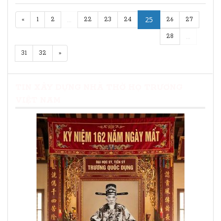
...
25
«
1
2
22
23
24
26
27
...
28
31
32
»
TIN XÂY DỰNG NHÀ THỜ HỌ TRƯƠNG
VIỆT NAM