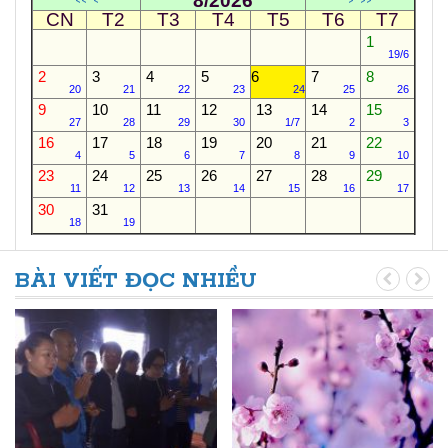
8/2026
<<
<
>
>>
CN
T2
T3
T4
T5
T6
T7
1
19/6
2
3
4
5
6
7
8
20
21
22
23
24
25
26
9
10
11
12
13
14
15
27
28
29
30
1/7
2
3
16
17
18
19
20
21
22
4
5
6
7
8
9
10
23
24
25
26
27
28
29
11
12
13
14
15
16
17
30
31
18
19
BÀI VIẾT ĐỌC NHIỀU