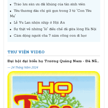
Trào lưu săn ưu đãi khủng của tân sinh viên
Yêu thương đâu chỉ gói gọn trong 3 từ 'Con Yêu
Mẹ'
Lễ Vu Lan nhộn nhịp ở Hội An
Sự thật về những 'lò' điều chế đã giữa lòng Hà Nội
Cảm động người cha 7 năm cõng con đi học
THƯ VIỆN VIDEO
Đại hội đại biểu họ Trương Quảng Nam - Đà Nẵng lần thứ II (2024 - 2029)
— 24 Tháng Năm 2024
— 20